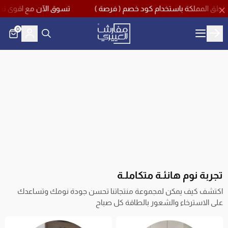
تسوق الآن مع اقوى تخفيضات منتصف العام بخصم يصل حتى 60% مع ك
0
مفارش العييري
تجربة نوم هانئـة متكاملـة
اكتشف كيف يمكن لمجموعة منتجاتنا تحسن جودة نومك وتساعدك
على الاسترخاء والشعور بالطاقة كل صباح