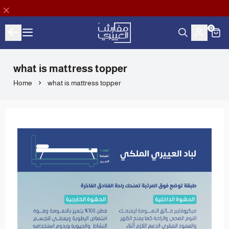
0
Aloyayri Bedding
what is mattress topper
Home
what is mattress topper