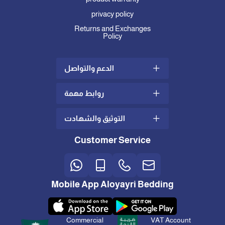
privacy policy
Returns and Exchanges
Policy
الدعم والتواصل
روابط مهمة
Shipping and Delivery Policy
complaints and suggestions
التوثيق والشهادت
what is mattress topper
Contact us
how to choose the right
Customer Service
Technical Support
bedding material
International certificates in
quality and management
Customer Care
Felt and feather pillows
advantages and
Discount Statement
disadvantages
tax certificate
Mobile App Aloyayri Bedding
Bedspread and felt care
Our Showrooms
Store app for iPhone and
Android
تتطبق الشروط والأحكام
Commercial
VAT Account