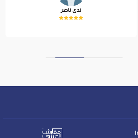
ندى ناصر
I