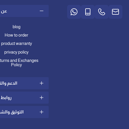
عن ا
blog
How to order
product warranty
privacy policy
turns and Exchanges
Policy
الدعم وال
روابط 
ing and Delivery Policy
laints and suggestions
التوثيق وال
at is mattress topper
Contact us
w to choose the right
Technical Support
bedding material
rnational certificates in