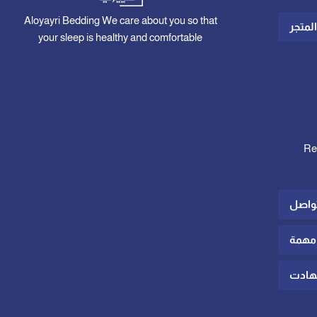
Aloyayri Bedding We care about you so that
لمتجر
your sleep is healthy and comfortable
Re
تواصل
مهمة
Shipp
comp
شهادت
wh
ho
Inte