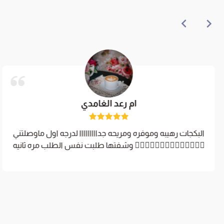
ام رعد الغامدي
البكجات رهيبه وموفره ومريحه جدااااااااا لدرجه اول ماوصلتني
وشفتها طلبت نفس الطلب مره ثانيه 👌🏻👌🏻👌🏻👌🏻👌🏻👌🏻👌🏻