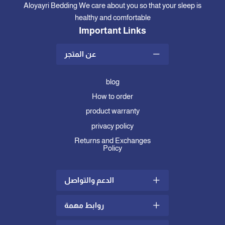
Aloyayri Bedding We care about you so that your sleep is
healthy and comfortable
Important Links
عن المتجر
blog
How to order
product warranty
privacy policy
Returns and Exchanges
Policy
الدعم والتواصل
روابط مهمة
Shipping and Delivery Policy
complaints and suggestions