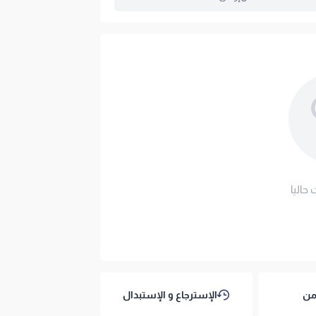
ج 180×200
ملف هنا
لاسة ويمنحك عزلاً تاماً لحركة الشريك؟
ريست بلش متوسطة الليونة ومريحة للظهر من
مفارش العييري بارتفاع 32 سم وهيكل متطور مكون من 9 طبقات. تجمع المرتبة بين غطاء القماش
الفاخر 450 جرام، طبقة الميموري فوم اللين لتخفيف الضغط، والنوابض المنفصلة (بوكيت سبرينج) 18 سم
ة الشريك.
احة وأمان
 حاليا
نزلك بكل طمأنينة واسترجعها إن
وط و الأحكام
).
تتكيف طبقة الميموري فوم اللين (4 سم) انسيابياً مع شكل الجسم
لفقري.
من
الإسترجاع و الإستبدال
يوفر نظام النوابض المنفصلة (Pocket Springs) بارتفاع 18 سم عزلاً تاماً