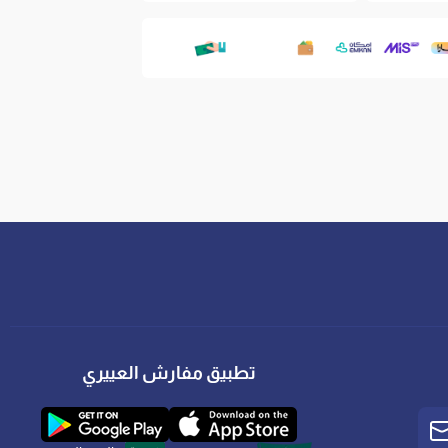
ج المقوى والطبقات الفاخرة لتقديم تجربة نوم
ى مستوى من النعومة والعمر الافتراضي.
 فائقة لتحقيق أقصى درجات الراحة.
ع انحناءات الجسم لتخفيف الضغط.
عومة والانسيابية.
ظهر والعمود الفقري.
من جميع الجوانب لمنع الهبوط.
الحركة وتوزيع الوزن بذكاء.
D).
وسطة الليونة |
الارتفاع:
32 سم.
تطبيق مفارش العييري
المقاسات
و
التصنيفات
المتاحة.