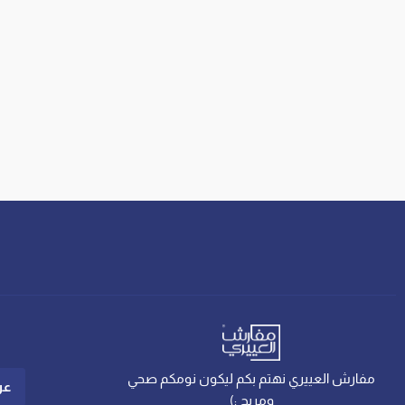
مفارش العييري نهتم بكم ليكون نومكم صحي
عن
ومريح :)