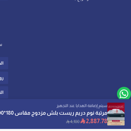
س
ال
رو
ال
سيتم إضافة الهدايا عند التجهيز
موثّق في منصة الأعمال
2,887.78
PLUSH
4,100