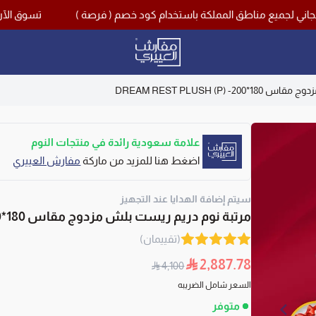
تسوق الآن مع اقوى تخفيضات منتص
مفارش العييري
(P) DREAM REST PLUSH
علامة سعودية رائدة في منتجات النوم
اضغط هنا للمزيد من ماركة
مفارش العييري
سيتم إضافة الهدايا عند التجهيز
مرتبة نوم دريم ريست بلش مزدوج مقاس 180*200- (P) DREAM REST PLUSH
(تقييمان)
2,887.78
4,100
السعر شامل الضريبه
متوفر