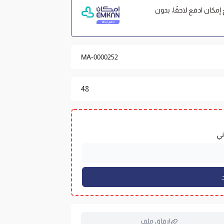
فعات مع إمكان ادفع لاحقًا، بدون
MA-0000252
48
إرفاق ملف