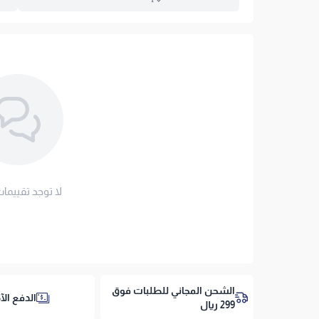
مرتبة دريم ريست بلش مزدو
اسحب و افلت ال
هل تبحث عن نوم مريح و فاخر يحتوي تفاصيل جسمك بس
استعراض
ارتقِ بنومك إلى مستوى فندقي فاخر مع مرتبة دريم 
لتمنحك احتواءً مريحاً ومثالياً للأوزان الخفيفة والمتوسطة (حتى 80 كجم) مع عزل تام لحرك
🌟
اشترِ وجرب بر
لا توجد تقييمات
100 يوم تجربة نوم واسترجاع:
جربها في م
لم تناسبك (
تطبق الشر
ما الذي يميز مرتبة دريم ريست بلش
احتواء انسيابي ودعم لطيف:
لتخفيف نقاط الضغط وتوفير دعم لطيف ومريح للعمود ا
الشحن المجاني للطلبات فوق
الدفع الآ
299 ريال
عزل كامل لحركة الشريك: