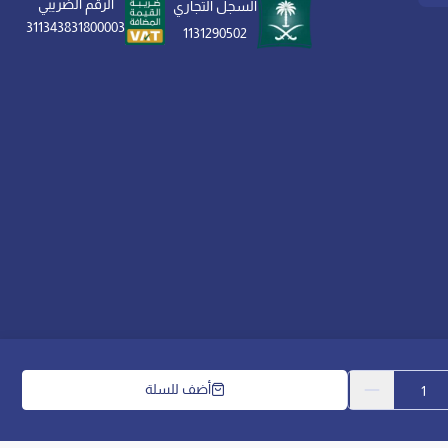
الرقم الضريبي
السجل التجاري
311343831800003
1131290502
ورياً)، تدوير المرتبة شهرياً، وتعريضها لأشعة
اخر يمنحك الاسترخاء المطلق والراحة التي
أضف للسلة
الحقوق محفوظة | 2026
مفارش العييري