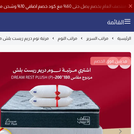
ضافي 10% وشحن مجاني لجميع مناطق المملكة باستخدام كود خصم ( فرصة )
القائمة
الرئيسية
مراتب السرير
مراتب النوم
مرتبة نوم دريم ريست بلش مزدوج مقاس 180*200- 
هديتين فوق الخصم