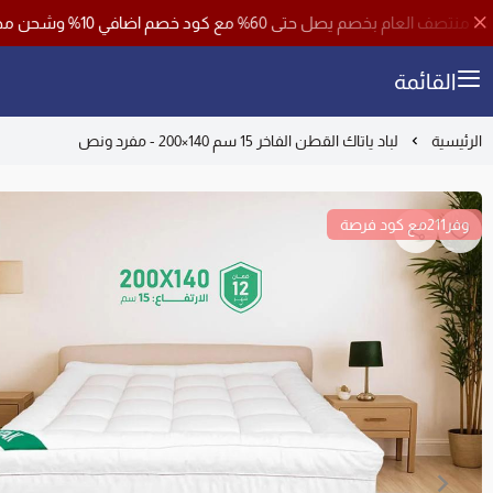
افي 10% وشحن مجاني لجميع مناطق المملكة باستخدام كود خصم ( فرصة )
القائمة
الرئيسية
لباد ياتاك القطن الفاخر 15 سم 140×200 - مفرد ونص
وفر211مع كود فرصة