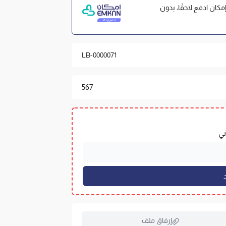
عات مع إمكان ادفع لاحقًا، بدون
لعييري.
LB-0000071
567
وة والدعم.
كانت السماكة الأعلى هي الأنسب، والعكس
المتوفرة و
التصنيفات
.
وري للحفاظ على الحشوة.
إرفاق ملف