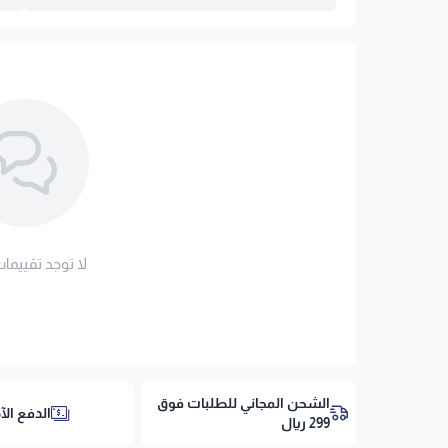
الغسيل:
تنظيف جاف عند الحاجة، ويُفضل استخدام واقي
الكي.
اسحب و افلت ال
لأننا في مفارش العييري نثق بتميز منتجاتنا ونبحث دا
استعراض
معتمد لمدة 12 شهراً ضد تجمع الحشوة
روابط هامة
- سياسة و شروط الضمان
-
واقي المرتبة - للحفاظ على اللباد
لا توجد تقييمات
-
مخدات طبية وعادية - لاستكمال تجربة النوم
خيار بسعر معقول ومريح بجودة عالية — اطلب لباد ياتاك 15 سم ال
الشحن المجاني للطلبات فوق
الدفع الآ
299 ريال