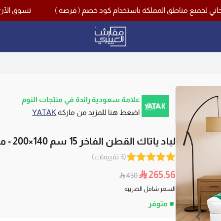
تسوق الآن مع اقوى تخفيضات منتصف
مفارش العييري
علامة سعودية رائدة في منتجات النوم
اضغط هنا للمزيد من ماركة
YATAK
لباد ياتاك القطن الفاخر 15 سم 140×200 - مفرد ونص
(3 تقييمات)
265.56
450
السعر شامل الضريبه
متوفر