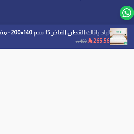
لباد ياتاك القطن الفاخر 15 سم 140×200 - مفرد ونص
265.56
450
س
ال
رو
ال
موثّق في منصة الأعمال