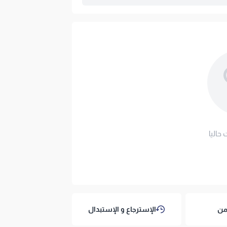
. لا تُستخدم المبيضات أو التجفيف الآلي أو
ملف هنا
ئماً عن راحتكم، يأتيك المنتج مع ضمان جودة
 حاليا
يوم!
من
الإسترجاع و الإستبدال