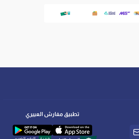
تطبيق مفارش العييري
الرقم الضريبي