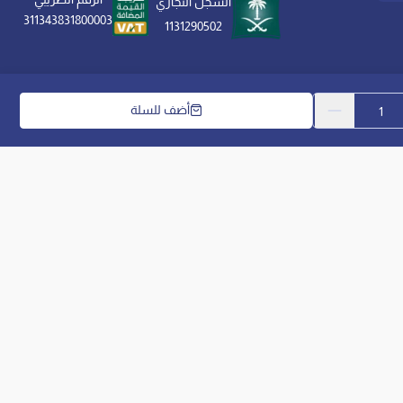
السجل التجاري
311343831800003
1131290502
أضف للسلة
الحقوق محفوظة | 2026
مفارش العييري