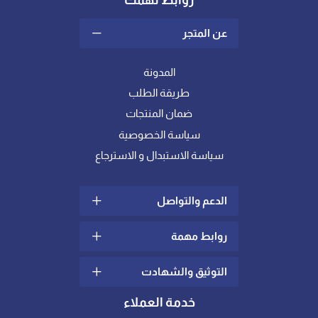
روابط تهمك
عن المتجر
المدونة
طريقة الطلب
ضمان المنتجات
سياسة الخصوصية
سياسة الاستبدال و الاسترجاع
الدعم والتواصل
روابط مهمة
سياسة الشحن والتوصيل
الشكاوي والإقتراحات
التوثيق والشهادت
ما هو اللباد؟
تواصل معنا
كيف أختار خامة المفرش
خدمة العملاء
الدعم الفني
المناسبة لي ؟
شهادات عالمية في الجودة