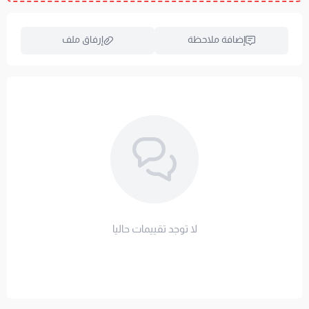
لإختيار المقاس المناسب لمرتبتك، تصفح جميع
المقاسات
المتوفرة و
التصنيفات
.
إضافة ملاحظة
إرفاق ملف
العناية والغسيل & الضمان
العناية:
يُوصى بنفش اللباد وتدوير وضعياته بشكل دوري
للحفاظ على الحشوة.
اسحب و افلت الملف هنا
الغسيل:
تنظيف جاف عند الحاجة، ويُفضل استخدام واقي. لا
استعراض
تُستخدم المبيضات أو التجفيف الآلي أو الكي.
لأننا في مفارش العييري نثق بتميز منتجاتنا ونبحث دائماً عن
راحتكم، يأتيك المنتج مع ضمان جودة معتمد لمدة 12 شهراً ضد
تجمع الحشوة
لا توجد تقييمات حاليا
روابط هامة
- سياسة و شروط الضمان
-
واقي المرتبة - للحفاظ على اللباد