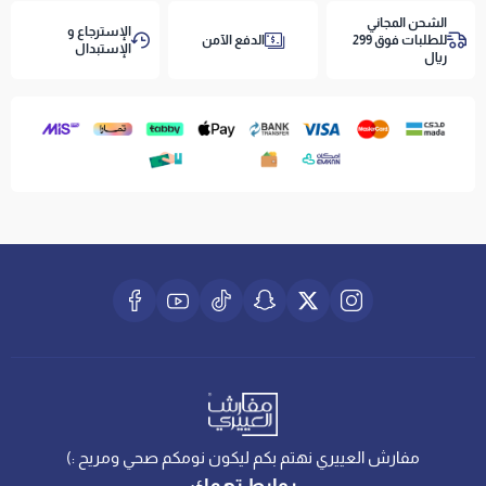
-
مخدات طبية وعادية - لاستكمال تجربة النوم
الشحن المجاني
الإسترجاع و
للطلبات فوق 299
الدفع الآمن
الإستبدال
ريال
خيار بسعر معقول ومريح بجودة عالية — اطلب لباد ياتاك 15
سم اليوم!
مفارش العييري نهتم بكم ليكون نومكم صحي ومريح :)