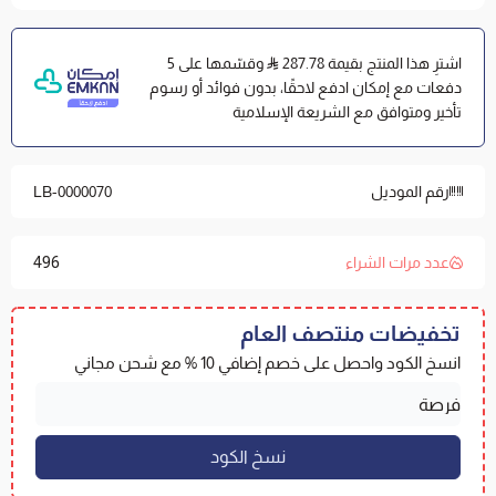
ثبات كامل وإطار محكم:
يتميز بإطار مطاطي محكم يحيط
بجميع جوانب المرتبة (ارتفاع 40 سم) ليحافظ على ثباته دون
اشترِ هذا المنتج بقيمة 287.78
وقسّمها على 5
انزلاق.
دفعات مع إمكان ادفع لاحقًا، بدون فوائد أو رسوم
تأخير ومتوافق مع الشريعة الإسلامية
المواصفات الفنية
الماركة والموديل:
لباد ياتاك القطن الفاخر | مفارش العييري.
القماش الخارجي:
قطن.
رقم الموديل
LB-0000070
الحشوة الداخلية:
ألياف مايكروفايبر.
المقاس:
160×200 سم
| السمك:
15 سم (مع إطار محكم
496
عدد مرات الشراء
بارتفاع 40 سم).
تخفيضات منتصف العام
كيف تختار مقاس اللباد المناسب
انسخ الكود واحصل على خصم إضافي 10 % مع شحن مجاني
مقدار الطراوة المطلوب:
كلما زاد السمك زادت الطراوة
والدعم.
ارتفاع المرتبة وقساوتها:
كلما زادت قساوة المرتبة كانت
السماكة الأعلى هي الأنسب، والعكس صحيح.