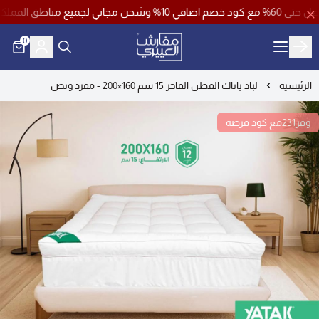
 خصم ( فرصة )
0
مفارش العييري
الرئيسية
لباد ياتاك القطن الفاخر 15 سم 160×200 - مفرد ونص
وفر231مع كود فرصة