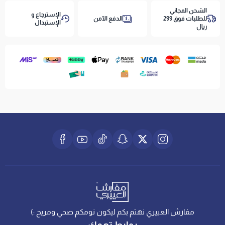
-
مخدات طبية وعادية - لاستكمال تجربة النوم
الشحن المجاني
الإسترجاع و
للطلبات فوق 299
الدفع الآمن
الإستبدال
ريال
خيار بسعر معقول ومريح بجودة عالية — اطلب لباد ياتاك 15
سم اليوم!
مفارش العييري نهتم بكم ليكون نومكم صحي ومريح :)