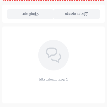
لإختيار المقاس المناسب لمرتبتك، تصفح جميع
المقاسات
المتوفرة و
التصنيفات
.
إضافة ملاحظة
إرفاق ملف
العناية والغسيل & الضمان
العناية:
يُوصى بنفش اللباد وتدوير وضعياته بشكل دوري
للحفاظ على الحشوة.
اسحب و افلت الملف هنا
الغسيل:
تنظيف جاف عند الحاجة، ويُفضل استخدام واقي. لا
استعراض
تُستخدم المبيضات أو التجفيف الآلي أو الكي.
لأننا في مفارش العييري نثق بتميز منتجاتنا ونبحث دائماً عن
راحتكم، يأتيك المنتج مع ضمان جودة معتمد لمدة 12 شهراً ضد
تجمع الحشوة
لا توجد تقييمات حاليا
روابط هامة
- سياسة و شروط الضمان
-
واقي المرتبة - للحفاظ على اللباد