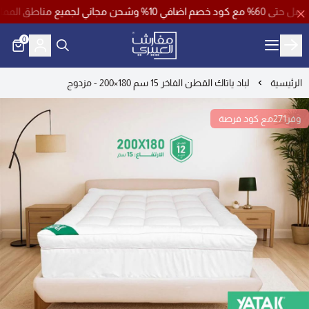
م كود خصم ( فرصة )
0
مفارش العييري
الرئيسية
لباد ياتاك القطن الفاخر 15 سم 180×200 - مزدوج
وفر271مع كود فرصة