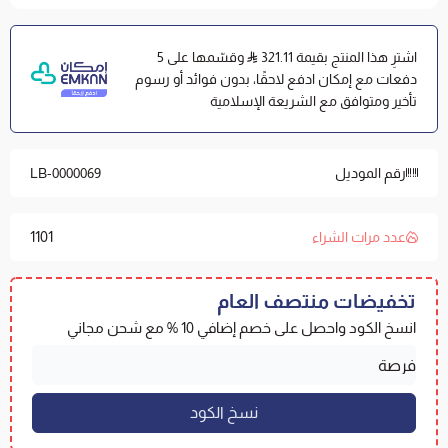
ثبات كامل وإطار محكم:
يتميز بإطار مطاطي محكم يحيط
بجميع جوانب المرتبة (ارتفاع 40 سم) ليحافظ على ثباته دون
اشترِ هذا المنتج بقيمة 321.11
وقسّمها على 5
انزلاق.
دفعات مع إمكان ادفع لاحقًا، بدون فوائد أو رسوم
تأخير ومتوافق مع الشريعة الإسلامية
المواصفات الفنية
الماركة والموديل:
لباد ياتاك القطن الفاخر | مفارش العييري.
القماش الخارجي:
قطن.
رقم الموديل
LB-0000069
الحشوة الداخلية:
ألياف مايكروفايبر.
المقاس:
180×200 سم
| السمك:
15 سم (مع إطار محكم
1101
عدد مرات الشراء
بارتفاع 40 سم).
تخفيضات منتصف العام
كيف تختار مقاس اللباد المناسب
انسخ الكود واحصل على خصم إضافي 10 % مع شحن مجاني
مقدار الطراوة المطلوب:
كلما زاد السمك زادت الطراوة
والدعم.
ارتفاع المرتبة وقساوتها:
كلما زادت قساوة المرتبة كانت
السماكة الأعلى هي الأنسب، والعكس صحيح.