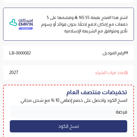
ثبات كامل وإطار محكم: يتميز بإطار مطاطي محكم يحيط
بجميع جوانب المرتبة (ارتفاع 40 سم) ليحافظ على ثباته دون
اشترِ هذا المنتج بقيمة 165.55
وقسّمها على 5
انزلاق.
دفعات مع إمكان ادفع لاحقًا، بدون فوائد أو رسوم
تأخير ومتوافق مع الشريعة الإسلامية
المواصفات الفنية
الماركة والموديل: لباد ياتاك القطن الفاخر | مفارش العييري.
القماش الخارجي: قطن.
رقم الموديل
LB-0000082
الحشوة الداخلية: ألياف مايكروفايبر.
المقاس: 120×200 سم | السمك: 8 سم (مع إطار محكم بارتفاع
2027
عدد مرات الشراء
40 سم).
تخفيضات منتصف العام
كيف تختار مقاس اللباد المناسب
انسخ الكود واحصل على خصم إضافي 10 % مع شحن مجاني
مقدار الطراوة المطلوب: كلما زاد السمك زادت الطراوة
والدعم.
ارتفاع المرتبة وقساوتها: كلما زادت قساوة المرتبة كانت
السماكة الأعلى هي الأنسب، والعكس صحيح.