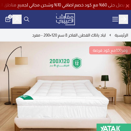
استخدام كود خصم ( فرصة )
0
مفارش العييري
الرئيسية
لباد ياتاك القطن الفاخر 8 سم 120×200 - مفرد
وفر100مع كود فرصة