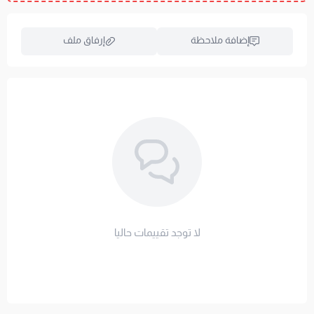
لإختيار المقاس المناسب لمرتبتك، تصفح جميع
المقاسات
المتوفرة و
التصنيفات
.
إضافة ملاحظة
إرفاق ملف
العناية والغسيل & الضمان
العناية: يُوصى بنفش اللباد وتدوير وضعياته بشكل دوري
للحفاظ على الحشوة.
اسحب و افلت الملف هنا
الغسيل: تنظيف جاف عند الحاجة، ويُفضل استخدام واقي. لا
استعراض
تُستخدم المبيضات أو التجفيف الآلي أو الكي.
لأننا في مفارش العييري نثق بتميز منتجاتنا
ونبحث دائماً عن راحتكم، يأتيك المنتج مع ضمان
لا توجد تقييمات حاليا
جودة معتمد لمدة 12 شهراً ضد تحبب القماش
وتجمع الحشوة