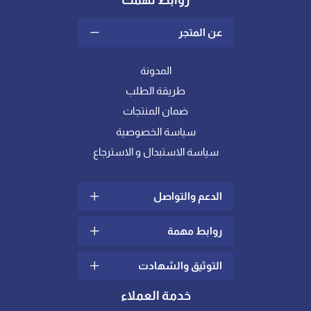
روابط تهمك
عن المتجر
المدونة
طريقة الطلب
ضمان المنتجات
سياسة الخصوصية
سياسة الاستبدال و الاسترجاع
الدعم والتواصل
روابط مهمة
سياسة الشحن والتوصيل
الشكاوي والإقتراحات
التوثيق والشهادت
ما هو اللباد؟
تواصل معنا
كيف أختار خامة المفرش
خدمة العملاء
الدعم الفني
المناسبة لي ؟
شهادات عالمية في الجودة