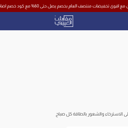
ى 60% مع كود خصم اضافي 10% وشحن مجاني لجميع مناطق المملكة باستخدام كود خصم ( فرصة )
مفارش العييري
الاسترخاء والشعور بالطاقة كل صباح