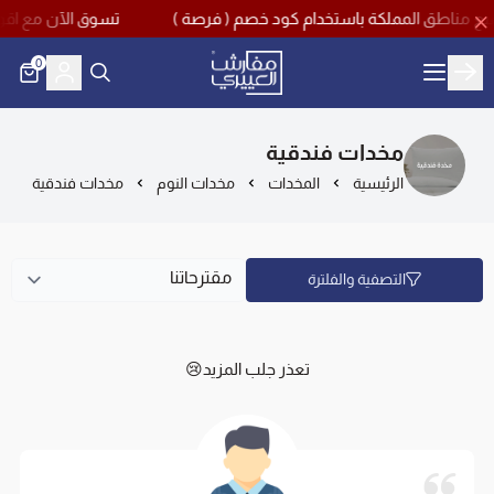
تسوق الآن مع اقوى تخفيضات منتصف العام بخص
0
مفارش العييري
مخدات فندقية
الرئيسية
المخدات
مخدات النوم
مخدات فندقية
التصفية والفلترة
تعذر جلب المزيد😢