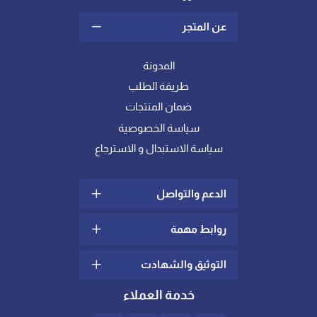
عن المتجر
المدونة
طريقة الطلب
ضمان المنتجات
سياسة الخصوصية
سياسة الاستبدال و الاسترجاع
الدعم والتواصل
روابط مهمة
سياسة الشحن والتوصيل
الشكاوي والإقتراحات
التوثيق والشهادت
ما هو اللباد؟
تواصل معنا
كيف أختار خامة المفرش
خدمة العملاء
الدعم الفني
المناسبة لي ؟
شهادات عالمية في الجودة
والإدارة
العناية بالعملاء