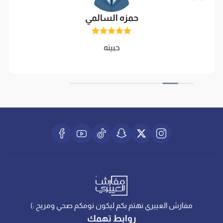
حمزه السالمي
حبيته
مفارش العييري نهتم بكم ليكون نومكم صحي ومريح :)
روابط تهمك