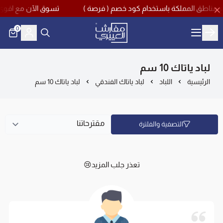
تسوق الآن مع اقوى تخفيضات منتصف العام بخصم ي
0
مفارش العييري
لباد ياتاك 10 سم
الرئيسية
اللباد
لباد ياتاك الفندقي
لباد ياتاك 10 سم
التصفية والفلترة
تعذر جلب المزيد😢