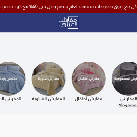
ات منتصف العام بخصم يصل حتى 60% مع كود خصم اضافي 10% وشحن مجاني لجميع مناطق المملكة باستخدام كود خصم ( فرصة )
مفارش العييري
لمفارش
مفارش أطفال
المفارش الشتوية
المفرش البا
لمضغوطة