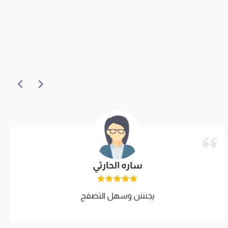
ساره الحارثي
يجنننن وسهل التصفح