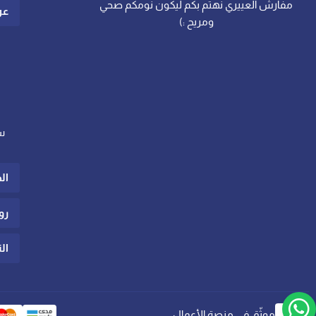
مفارش العييري نهتم بكم ليكون نومكم صحي
عن
ومريح :)
س
ال
رو
ال
موثّق في منصة الأعمال