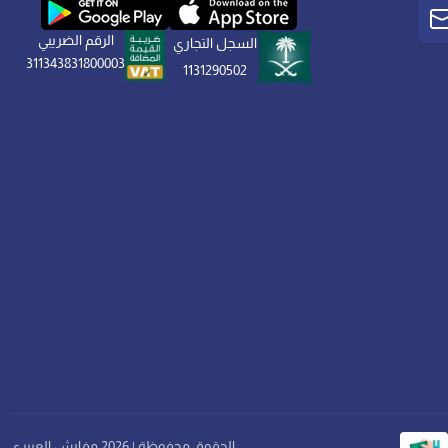
الرقم الضريبي
السجل التجاري
311343831800003
1131290502
الحقوق محفوظة | 2026
مفارش العييري