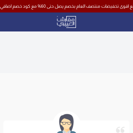
العام بخصم يصل حتى 60% مع كود خصم اضافي 10% وشحن مجاني لجميع مناطق المملكة باستخدام كود خصم ( فرصة )
مفارش العييري