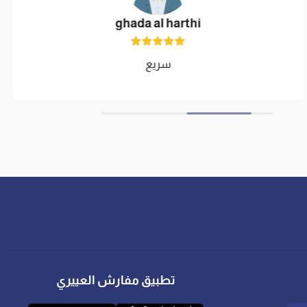
ghada al harthi
سريع
تطبيق مفارش العييري