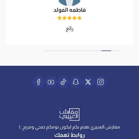
فاطمه المولد
رائع
مفارش العييري نهتم بكم ليكون نومكم صحي ومريح :)
روابط تهمك