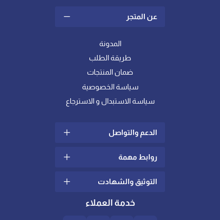
عن المتجر
المدونة
طريقة الطلب
ضمان المنتجات
سياسة الخصوصية
سياسة الاستبدال و الاسترجاع
الدعم والتواصل
روابط مهمة
سياسة الشحن والتوصيل
الشكاوي والإقتراحات
التوثيق والشهادت
ما هو اللباد؟
تواصل معنا
كيف أختار خامة المفرش
خدمة العملاء
الدعم الفني
المناسبة لي ؟
شهادات عالمية في الجودة
والإدارة
العناية بالعملاء
لباد ومخدات الريش || المزايا