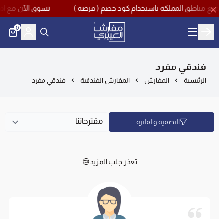
تسوق الآن مع اقوى تخفيضات منتصف العام ب
0
مفارش العييري
فندقي مفرد
الرئيسية
المفارش
المفارش الفندقية
فندقي مفرد
التصفية والفلترة
تعذر جلب المزيد😢