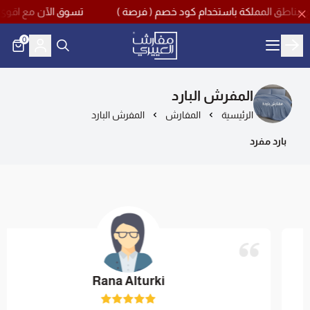
تسوق الآن مع اقوى تخفيضات منتصف العام بخصم يص
0
مفارش العييري
المفرش البارد
الرئيسية
المفارش
المفرش البارد
بارد مفرد
Rana Alturki