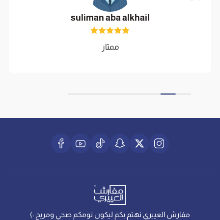
suliman aba alkhail
ممتاز
مفارش العييري نهتم بكم ليكون نومكم صحي ومريح :)