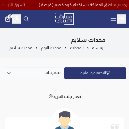
تسوق الآن مع اقوى تخفيضات منتصف ا
0
مفارش العييري
مخدات سلايم
الرئيسية
المخدات
مخدات النوم
مخدات سلايم
التصفية والفلترة
تعذر جلب المزيد😢