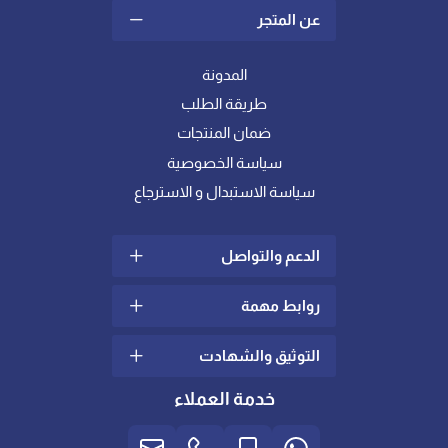
عن المتجر
المدونة
طريقة الطلب
ضمان المنتجات
سياسة الخصوصية
سياسة الاستبدال و الاسترجاع
الدعم والتواصل
روابط مهمة
سياسة الشحن والتوصيل
الشكاوي والإقتراحات
التوثيق والشهادت
ما هو اللباد؟
تواصل معنا
كيف أختار خامة المفرش
خدمة العملاء
الدعم الفني
المناسبة لي ؟
شهادات عالمية في الجودة
والإدارة
العناية بالعملاء
لباد ومخدات الريش || المزايا