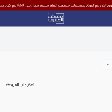
ع اقوى تخفيضات منتصف العام بخصم يصل حتى 60% مع كود خصم اضافي 10% وشحن مجاني لجميع مناطق المملكة باستخدام كود خصم ( فرصة )
مفارش العييري
تعذر جلب المزيد😢