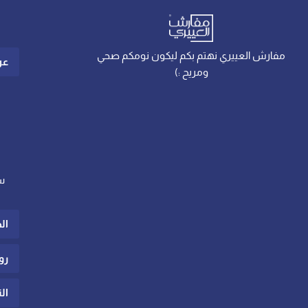
مفارش العييري نهتم بكم ليكون نومكم صحي
عن
ومريح :)
س
ال
رو
ال