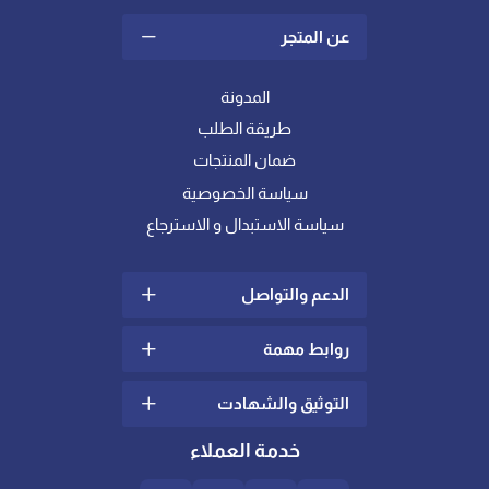
عن المتجر
المدونة
طريقة الطلب
ضمان المنتجات
سياسة الخصوصية
سياسة الاستبدال و الاسترجاع
الدعم والتواصل
روابط مهمة
سياسة الشحن والتوصيل
الشكاوي والإقتراحات
التوثيق والشهادت
ما هو اللباد؟
تواصل معنا
كيف أختار خامة المفرش
خدمة العملاء
الدعم الفني
المناسبة لي ؟
شهادات عالمية في الجودة
والإدارة
العناية بالعملاء
لباد ومخدات الريش || المزايا