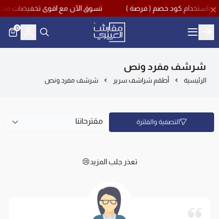
تسوق الآن مع اقوى تخفيضات منتصف العام بخصم يصل حتى 60% مع كود خصم اضافي 10% و
0
مفارش العييري
شرشف مفرد ونص
الرئيسية
أطقم شراشف سرير
شرشف مفرد ونص
التصفية والفلترة
تعذر جلب المزيد😢