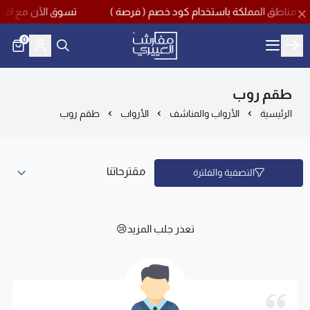
تسوق الآن مع اقوى تخفيضات منتصف العام بخصم
0
مفارش العييري
طقم روب
الرئيسية
الأرواب والمناشف
الأرواب
طقم روب
التصفية والفلترة
تعذر جلب المزيد😢