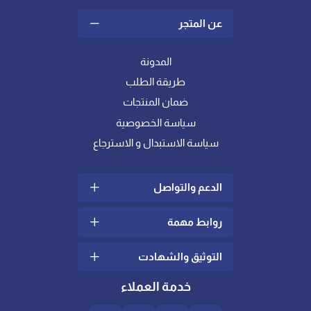
عن المتجر
المدونة
طريقة الطلب
ضمان المنتجات
سياسة الخصوصية
سياسة الاستبدال و الاسترجاع
الدعم والتواصل
روابط مهمة
سياسة الشحن والتوصيل
الشكاوي والإقتراحات
التوثيق والشهادت
ما هو اللباد؟
تواصل معنا
كيف أختار خامة المفرش
خدمة العملاء
الدعم الفني
المناسبة لي ؟
شهادات عالمية في الجودة
والإدارة
العناية بالعملاء
لباد ومخدات الريش || المزايا