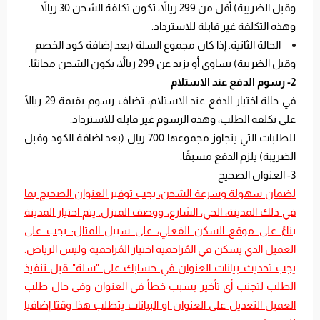
وقبل الضريبة) أقل من 299 ريالاً، تكون تكلفة الشحن 30 ريالاً.
وهذه التكلفة غير قابلة للاسترداد.
الحالة الثانية: إذا كان مجموع السلة (بعد إضافة كود الخصم
وقبل الضريبة) يساوي أو يزيد عن 299 ريالاً، يكون الشحن مجانيًا.
2- رسوم الدفع عند الاستلام
في حالة اختيار الدفع عند الاستلام، تضاف رسوم بقيمة 29 ريالًا
على تكلفة الطلب، وهذه الرسوم غير قابلة للاسترداد.
للطلبات التي يتجاوز مجموعها 700 ريال (بعد اضافة الكود وقبل
الضريبة) يلزم الدفع مسبقًا.
3- العنوان الصحيح
لضمان سهولة وسرعة الشحن، يجب توفير العنوان الصحيح بما
في ذلك المدينة، الحي، الشارع، ووصف المنزل. يتم اختيار المدينة
بناءً على موقع السكن الفعلي، على سبيل المثال: يجب على
العميل الذي يسكن في المُزاحمية اختيار المُزاحمية وليس الرياض.
يجب تحديث بيانات العنوان في حسابك على "سلة" قبل تنفيذ
الطلب لتجنب أي تأخير بسبب خطأ في العنوان وفى حال طلب
العميل التعديل على العنوان او البيانات يتطلب هذا وقتا إضافيا