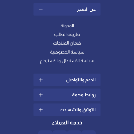
عن المتجر
المدونة
طريقة الطلب
ضمان المنتجات
سياسة الخصوصية
سياسة الاستبدال و الاسترجاع
الدعم والتواصل
روابط مهمة
سياسة الشحن والتوصيل
الشكاوي والإقتراحات
التوثيق والشهادت
ما هو اللباد؟
تواصل معنا
كيف أختار خامة المفرش
خدمة العملاء
الدعم الفني
المناسبة لي ؟
شهادات عالمية في الجودة
والإدارة
العناية بالعملاء
لباد ومخدات الريش || المزايا