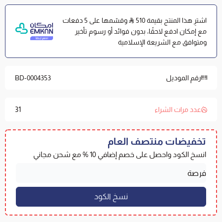
المايكروفايبر أسهل في الغسل وأسرع في الجفاف من
مفارش القطن.
اشترِ هذا المنتج بقيمة 510
وقسّمها على 5 دفعات
حشوة اللحاف من المايكروفايبر النقي وليس معاد التصنيع
مع إمكان ادفع لاحقًا، بدون فوائد أو رسوم تأخير
ليمنحك نعومة أكبر
ومتوافق مع الشريعة الإسلامية
مزدوج - نفرين - كينج // 9 قطع
رقم الموديل
BD-0004353
لحاف بحشوة ثابتة : 240*260 سم
شرشف بـ مطاط : 200*200+40 سم
31
عدد مرات الشراء
2 كيس مخدة بأطراف : 50*70+5 سم
2 كيس مخدة 70*50 سم
تخفيضات منتصف العام
2 كيس خدادية مربعة 65*65 سم
انسخ الكود واحصل على خصم إضافي 10 % مع شحن مجاني
كيس خدادية مربعة 45*45 سم
الخامة : بوليستر مايكروفايبر 100%
صناعة صينية بجودة عالمية