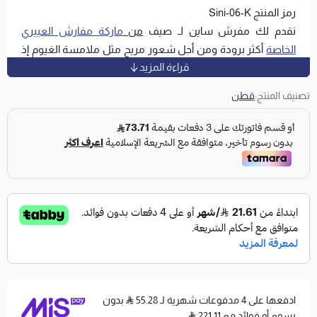
رمز المنتج Sini-06-K
نقدم لك مفرش ساين لـ صيف
من
ماركة مفارش العييري
الخاصة
أكثر برودة ومن أجل شعور مريح مثل ملامسة الغيوم إذ
قراءة المزيد
يمتاز بخامة القطن عالية الجودة التي ستشعرك بالراحة والنعومة
اللازمة من أجل نوم مريح يأتي المفرش بحشوة من البوليستر
تصنيف المنتج:
قطن
الممتاز والمريح بـ سمك متوسط مثالي لتخفيف الضغط على
الجسد ويمتاز المفرش بتصميمه الحيوي والبارد من أجل نوم هانئ
وصباح مليء بالنشاط .
مميزات عامة لمفارش القطن
خامة القطن الطبيعية تتميز بالبرودة العالية حيث يتميز
القطن بقدرة عالية على السماح بدخول الهواء مما يساعد على
التخلص من الرطوبة وإبقاء الجسم باردًا وهذا يجعلها مثالية
للأشخاص الذين يشعرون بالسخونة أثناء النوم.
خامة القطن تعتبر مناسبة للأشخاص أصحاب البشرة
الحساسة كما أنها لا تتسبب في الكهرباء الساكنة.
ادفعها على 4 مدفوعات شهرية لـ 55.28
بدون
رسوم أو فوائد مع 221.11