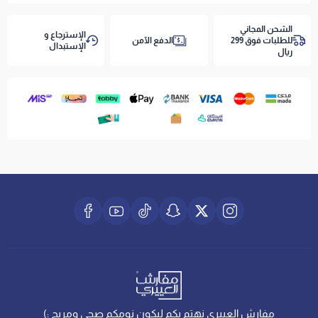
الشحن المجاني
الإسترجاع و
للطلبات فوق 299
الدفع الآمن
الإستبدال
ريال
مفارش العييري نهتم بكم ليكون نومكم صحي ومريح :)