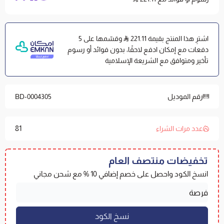
مميزات مفارش القطن من مفارش العييري:
نظام حياكة عالي الجودة
قطن مغسول و معالج لضمان النعومة و النظافة و عدم
اشترِ هذا المنتج بقيمة 221.11
وقسّمها على 5
الإنكماش بعد الغسيل
دفعات مع إمكان ادفع لاحقًا، بدون فوائد أو رسوم
حشوة اللحاف من المايكروفايبر النقي وليس معاد التصنيع
تأخير ومتوافق مع الشريعة الإسلامية
ليمنحك نعومة أكبر
تصاميم عصرية غير مكرره خاصة بمفارش العييري
رقم الموديل
BD-0004305
مزدوج - نفرين - كينج // 6 قطع
81
عدد مرات الشراء
لحاف بحشوة ثابتة 260*230سم
شرشف بمطاط 200*200+40سم
تخفيضات منتصف العام
2 كيس مخدة 50*70+5سم
انسخ الكود واحصل على خصم إضافي 10 % مع شحن مجاني
2 كيس مخدة 50*70 سم
الخامة : القطن
صناعة صينية بجودة عالمية