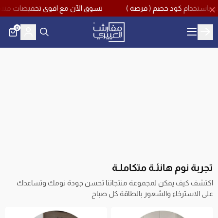
تسوق الآن مع اقوى تخفيضات منتصف العام بخصم يصل حتى 60% مع كود خصم اضافي 10% وشحن مج
0
مفارش العييري
تجربة نوم هانئـة متكاملـة
اكتشف كيف يمكن لمجموعة منتجاتنا تحسن جودة نومك وتساعدك
على الاسترخاء والشعور بالطاقة كل صباح