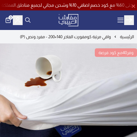
 ( فرصة )
0
مفارش العييري
الرئيسية
واقي مرتبة كومفورت الفاخر 140×200 - مفرد ونص (P)
وفر40مع كود فرصة