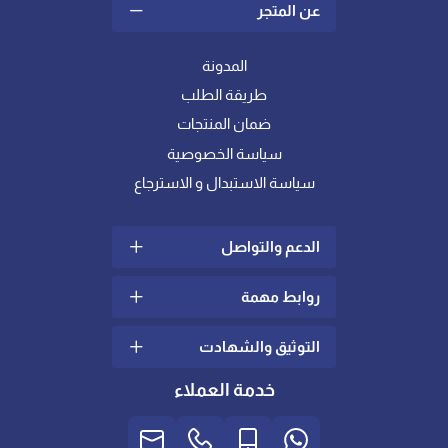
عن المتجر
المدونة
طريقة الطلب
ضمان المنتجات
سياسة الخصوصية
سياسة الاستبدال و الاسترجاع
الدعم والتواصل
روابط مهمة
سياسة الشحن والتوصيل
الشكاوي والإقتراحات
التوثيق والشهادت
ما هو اللباد؟
تواصل معنا
كيف أختار خامة المفرش
خدمة العملاء
الدعم الفني
المناسبة لي ؟
شهادات عالمية في الجودة
والإدارة
العناية بالعملاء
لباد ومخدات الريش || المزايا
والعيوب
تصريح التخفيضات