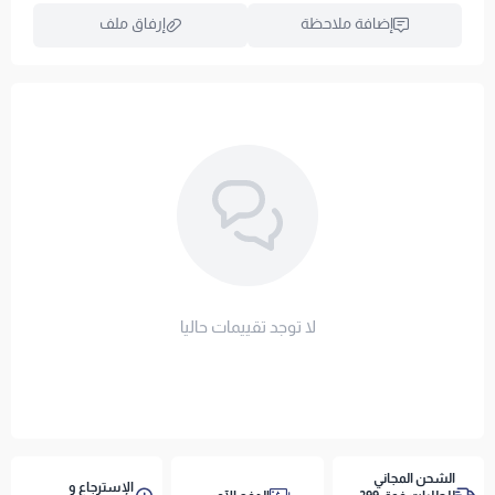
الآلي على حرارة منخفضة.
إضافة ملاحظة
إرفاق ملف
تنبيهات:
يُمنع استخدام المبيضات، الكي، العصر القوي، أو
الغسيل الجاف.
اسحب و افلت الملف هنا
حماية فاخرة ونوم خالٍ من الشحنات: احمِ مرتبتك واضمن
استعراض
أقصى درجات الراحة اليوم!
لا توجد تقييمات حاليا
الشحن المجاني
الإسترجاع و