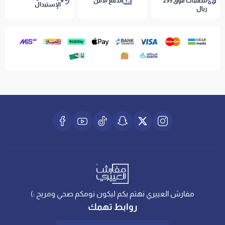
للطلبات فوق 299
الدفع الآمن
الإستبدال
ريال
مفارش العييري نهتم بكم ليكون نومكم صحي ومريح :)
روابط تهمك