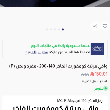
علامة سعودية رائدة في منتجات النوم
اضغط هنا للمزيد من ماركة
مفارش العييري
واقي مرتبة كومفورت الفاخر 140×200 - مفرد ونص (P)
150.01
175
السعر شامل الضريبه
متوفر
رمز المنتج:
MC-F-Aloyayri-140
واقي مرتبة كومفورت الفاخر