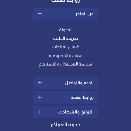
روابط تهمك
عن المتجر
المدونة
طريقة الطلب
ضمان المنتجات
سياسة الخصوصية
سياسة الاستبدال و الاسترجاع
الدعم والتواصل
روابط مهمة
سياسة الشحن والتوصيل
الشكاوي والإقتراحات
التوثيق والشهادت
ما هو اللباد؟
تواصل معنا
كيف أختار خامة المفرش
خدمة العملاء
الدعم الفني
المناسبة لي ؟
شهادات عالمية في الجودة