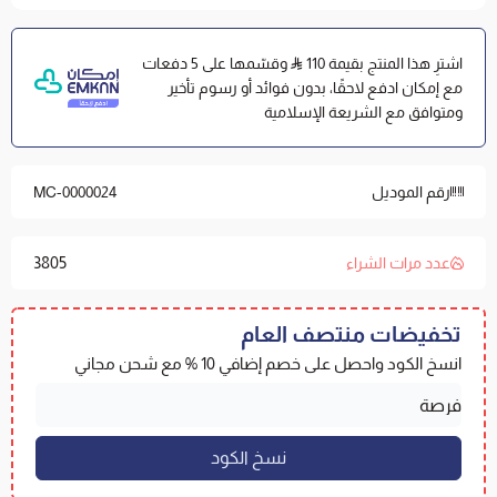
تصميم متوافق:
متوفر باللون الأبيض ومناسب للمراتب حتى
ارتفاع 35 سم.
اشترِ هذا المنتج بقيمة 110
وقسّمها على 5 دفعات
مع إمكان ادفع لاحقًا، بدون فوائد أو رسوم تأخير
المواصفات الفنية
ومتوافق مع الشريعة الإسلامية
الماركة والموديل:
واقي كومفورت (Comfort) من مفارش
العييري.
خامة الوجه الخارجي:
بوليستر 100% |
اللون:
أبيض.
رقم الموديل
MC-0000024
المقاس والارتفاع:
200x200
سم
،
يناسب المراتب حتى ارتفاع
35 سم.
3805
عدد مرات الشراء
الصناعة:
سعودية بجودة عالمية.
تخفيضات منتصف العام
تصفح جميع
المقاسات
واختر ما يوافق مرتبتك، وإن كنت تعاني
انسخ الكود واحصل على خصم إضافي 10 % مع شحن مجاني
من الكهرباء الساكنة؛ فننصحك بتجربة
واقي كومفورت الفاخر
إرشادات الغسيل والعناية
الغسيل والتجفيف:
يُغسل بالماء البارد، ويُجفف بالمجفف
الآلي على حرارة منخفضة.