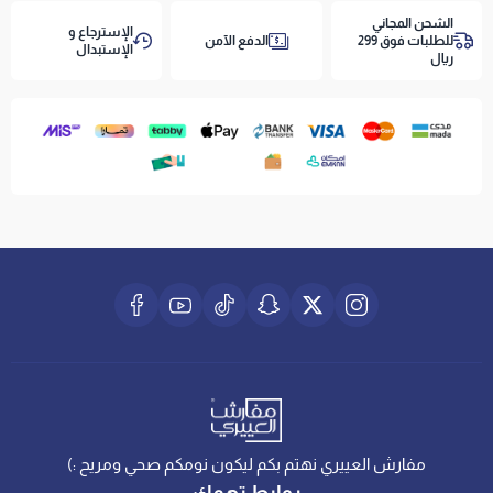
الشحن المجاني
الإسترجاع و
للطلبات فوق 299
الدفع الآمن
الإستبدال
ريال
مفارش العييري نهتم بكم ليكون نومكم صحي ومريح :)