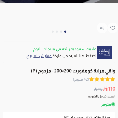
علامة سعودية رائدة في منتجات النوم
اضغط هنا للمزيد من ماركة
مفارش العييري
واقي مرتبة كومفورت 200×200 - مزدوج (P)
(42 تقييم)
110
115
السعر شامل الضريبه
متوفر
رمز المنتج:
MC-Aloyayri-200