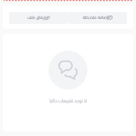
تنبيهات:
يُمنع استخدام المبيضات، الكي، العصر القوي، أو
الغسيل الجاف.
إضافة ملاحظة
إرفاق ملف
درع الحماية الأول لمرتبتك: حافظ على نظافتها وانتعاشها
واضمن عمرًا أطول لنومك المثالي!
اسحب و افلت الملف هنا
استعراض
لا توجد تقييمات حاليا