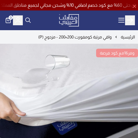
 خصم ( فرصة )
0
مفارش العييري
الرئيسية
واقي مرتبة كومفورت 200×200 - مزدوج (P)
وفر16مع كود فرصة