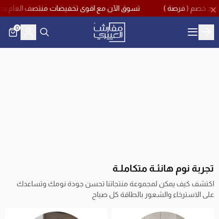
تسوق الآن مع اقوى تخفيضات منتصف العام بخصم يصل حتى 60% مع كود خصم اضافي 10% وشحن مجاني لجميع مناطق المملكة باستخ
0
مفارش العييري
تجربة نوم هانئـة متكاملـة
اكتشف كيف يمكن لمجموعة منتجاتنا تحسن جودة نومك وتساعدك
على الاسترخاء والشعور بالطاقة كل صباح