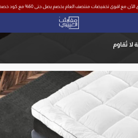
صف العام بخصم يصل حتى 60% مع كود خصم اضافي 10% وشحن مجاني لجميع مناطق المملكة باستخدام كود خصم ( فرصة )
مفارش العييري
لا تُقاوم