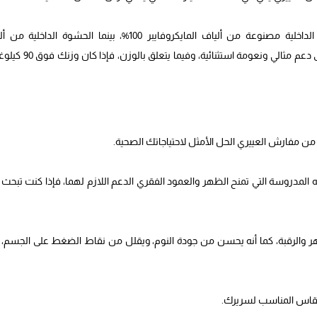
يتمتع هذا اللباد بمواصفات تقنية متقدمة، فالخامة الخارجية والحشوة الداخلية مصنوعة من ألياف المايكروفايبر 100%، بينما الحشوة ال
المايكروفايبر عالي الجودة، وهذا المزيج المدروس يضمن لك الحصول على دعم مثالي ونعومة استث
 من مفارش العييري الحل الأمثل لاحتياجاتك الصحية.
لمدروسة التي تمنح الظهر والعمود الفقري الدعم اللازم لهما، فإذا كنت تبحث
ر والرقبة، كما أنه يحسن من جودة النوم، ويقلل من نقاط الضغط على الجسم، 