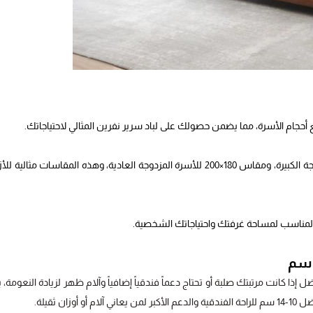
ام الأسرة، مما يضمن حصولك على لباد سرير نفرين المثالي لاحتياجاتك.
متوفر مقاس المزدوج الفاخر من لباد سرير نفرين 200*200 للأسرة المزدوجة الكبيرة، ومقاس 180×200 للأسرة المزدوجة العادية، وهذه المقاسات مثال
ماكة 7 سم و 14 سم تعتمد على مرتبتك الحالية: 14 سم أفضل إذا كانت مرتبتك صلبة أو تحتاج دعماً فندقياً إضافياً وآلام ظهر لزيادة النعومة،