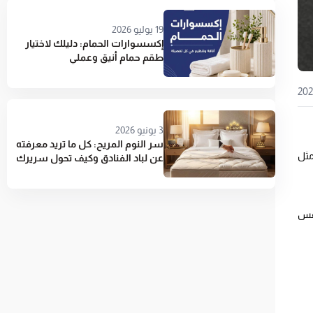
19 يوليو 2026
إكسسوارات الحمام: دليلك لاختيار
طقم حمام أنيق وعملي
3 يونيو 2026
سر النوم المريح: كل ما تريد معرفته
مثل
عن لباد الفنادق وكيف تحول سريرك
إلى جناح 5 نجوم
نفس