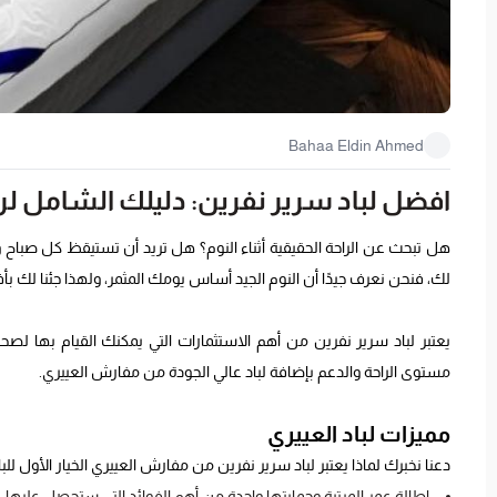
Bahaa Eldin Ahmed
افضل لباد سرير نفرين: دليلك الشامل لراح
هل تبحث عن الراحة الحقيقية أثناء النوم؟ هل تريد أن تستيقظ كل صباح 
لك، فنحن نعرف جيدًا أن النوم الجيد أساس يومك المثمر، ولهذا جئنا لك بأ
يعتبر لباد سرير نفرين من أهم الاستثمارات التي يمكنك القيام بها ل
مستوى الراحة والدعم بإضافة لباد عالي الجودة من مفارش العييري.
مميزات لباد العييري
دعنا نخبرك لماذا يعتبر لباد سرير نفرين من مفارش العييري الخيار الأول للبا
إطالة عمر المرتبة وحمايتها واحدة من أهم الفوائد التي ستحصل عليها.