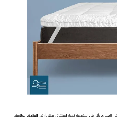
العييري يأتي في المقدمة كخيار استثنائي يحاكي أرقى الفنادق العالمية.