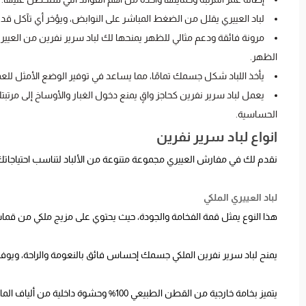
لباد العييري يقلل من الضغط المباشر على النوابض، ويؤخر أي تآكل قد
مرونة فائقة ودعم مثالي للظهر يمنحها لك لباد سرير نفرين من العييري
الظهر.
يأخذ اللباد شكل جسمك تمامًا، مما يساعد في توفير الوضع الأمثل للعم
يعمل لباد سرير نفرين كحاجز واقٍ يمنع دخول الغبار والأوساخ إلى مرت
الحساسية.
انواع لباد سرير نفرين
نقدم لك في مفارش العييري مجموعة متنوعة من الألباد لتناسب احتياجاتك و
لباد العييري الملكي
هذا النوع يمثل قمة الفخامة والجودة، حيث يحتوي على مزيج ملكي من قماش 
يمنح لباد سرير نفرين الملكي جسمك إحساس فائق بالنعومة والراحة، ويوفر ل
يتميز بخامة خارجية من القطن الطبيعي 100% وحشوة داخلية من ألياف المايكروفايبر، مع نظام تثبيت مبتكر يضمن ثبات اللباد دون تحرك طوال الليل.