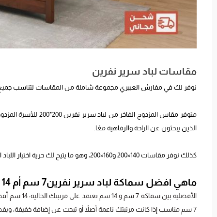
مقاسات لباد سرير نفرين
نوفر لك في مفارش العييري مجموعة شاملة من المقاسات لتناسب جميع أحج
الذين يبحثون عن الراحة والرفاهية معًا.
كذلك نوفر مقاسات 140×200 و160×200، وهو ما يتيح لك حرية اختيار اللباد المناسب لمساحة غرفتك واحتياجاتك الشخصية.
ماهي افضل سماكة لباد سرير نفرين7 سم أم 14 سم
الأفضلية بين س
7 سم مناسب إذا كانت مرتبتك ناعمة أصلاً أو تبحث عن إضافة خفيفة، ويفضل 10-14 سم للراحة الفندقية والدعم الأكبر لمن يعاني آلام أو أوزان ثقيلة.