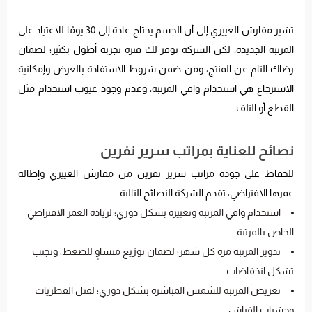
تشير مفارش العييري إلى أن الجسم يحتاج عادة إلى 30 يومًا للاعتياد على
المرتبة الجديدة، لكن الشركة توفر لك فترة تجربة أطول بكثير؛ لضمان
رضاك التام عن المنتج، ومن ضمن شروط الاستفادة بالعرض وإمكانية
الاسترجاع هي استخدام واقي المرتبة، وعدم وجود عيوب استخدام مثل
القطع أو التلف.
نصائح للعناية بمراتب سرير نفرين
للحفاظ على جودة مراتب سرير نفرين من مفارش العييري وإطالة
عمرها الافتراضي، تقدم الشركة النصائح التالية:
استخدام واقي المرتبة وتغييره بشكل دوري؛ لزيادة العمر الافتراضي
الخاص بالمرتبة.
تدوير المرتبة مرة كل شهر؛ لضمان توزيع متساوٍ للضغط، وتجنب
تشكل انخفاضات.
تعريض المرتبة للشمس المباشرة بشكل دوري؛ لقتل الفطريات
وحشرات الفراش.