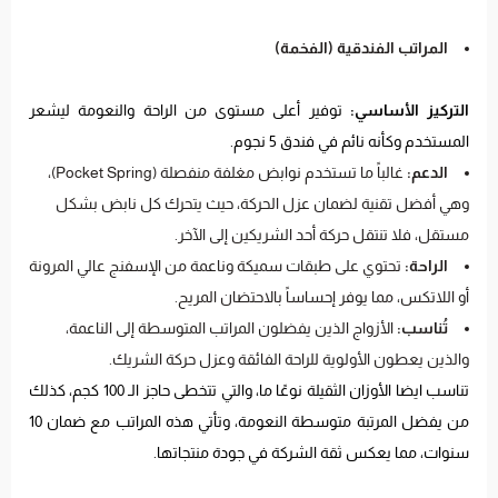
المراتب الفندقية (الفخمة)
التركيز الأساسي:
توفير أعلى مستوى من الراحة والنعومة ليشعر
المستخدم وكأنه نائم في فندق 5 نجوم.
الدعم:
غالباً ما تستخدم نوابض مغلفة منفصلة (Pocket Spring)،
وهي أفضل تقنية لضمان عزل الحركة، حيث يتحرك كل نابض بشكل
مستقل، فلا تنتقل حركة أحد الشريكين إلى الآخر.
الراحة:
تحتوي على طبقات سميكة وناعمة من الإسفنج عالي المرونة
أو اللاتكس، مما يوفر إحساساً بالاحتضان المريح.
تُناسب:
الأزواج الذين يفضلون المراتب المتوسطة إلى الناعمة،
والذين يعطون الأولوية للراحة الفائقة وعزل حركة الشريك.
تناسب ايضا الأوزان الثقيلة نوعًا ما، والتي تتخطى حاجز الـ 100 كجم، كذلك
من يفضل المرتبة متوسطة النعومة، وتأتي هذه المراتب مع ضمان 10
سنوات، مما يعكس ثقة الشركة في جودة منتجاتها.