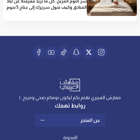
سر النوم المريح: كل ما تريد معرفته عن لباد
الفنادق وكيف تحول سريرك إلى جناح 5 نجوم
مفارش العييري نهتم بكم ليكون نومكم صحي ومريح :)
روابط تهمك
عن المتجر
المدونة