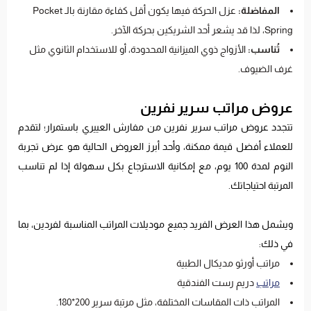
المفاضلة:
عزل الحركة فيها يكون أقل كفاءة مقارنة بالـ Pocket
Spring، لذا قد يشعر أحد الشريكين بحركة الآخر.
تُناسب:
الأزواج ذوي الميزانية المحدودة، أو للاستخدام الثانوي مثل
غرف الضيوف.
عروض مراتب سرير نفرين
تتجدد عروض مراتب سرير نفرين من مفارش العييري باستمرار؛ لتقدم
للعملاء أفضل قيمة ممكنة، وأحد أبرز العروض الحالية هو عرض تجربة
النوم لمدة 100 يوم، مع إمكانية الاسترجاع بكل سهولة إذا لم تناسب
المرتبة احتياجاتك.
ويشمل هذا العرض الفريد جميع موديلات المراتب المناسبة لفردين، بما
في ذلك:
مراتب أورثو مديكال الطبية
مراتب
دريم رست الفندقية
المراتب ذات المقاسات المختلفة، مثل مرتبة سرير 200*180.