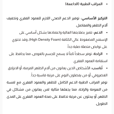
المراتب الطبية (الداعمة)
التركيز الأساسي:
توفير الدعم الصحي اللازم للعمود الفقري وتخفيف
آلام الظهر والمفاصل.
الدعم:
تتميز بصلابتها العالية واعتمادها بشكل أساسي على
الإسفنج المضغوط عالي الكثافة (High Density Foam)، وقد تحتوي
على نوابض متصلة صلبة جداً.
الراحة:
توفر سطحاً ثابتاً لا يسمح للجسم بالغوص، مما يحافظ على
استقامة العمود الفقري.
تُناسب:
الأشخاص الذين يعانون من آلام الظهر المزمنة، أو الانزلاق
الغضروفي، أو من يفضلون النوم على مرتبة قاسية جداً.
توفر المراتب الطبية الدعم الكامل للظهر والعمود الفقري مع لمسة
من النعومة والراحة، مما يجعلها مثالية لمن يعانون من مشاكل في
الظهر، أو يبحثون عن مرتبة تحافظ على صحة العمود الفقري على المدى
الطويل.