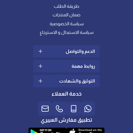
طريقة الطلب
ضمان المنتجات
سياسة الخصوصية
سياسة الاستبدال و الاسترجاع
الدعم والتواصل
روابط مهمة
سياسة الشحن والتوصيل
الشكاوي والإقتراحات
التوثيق والشهادت
ما هو اللباد؟
تواصل معنا
كيف أختار خامة المفرش
خدمة العملاء
الدعم الفني
المناسبة لي ؟
شهادات عالمية في الجودة
والإدارة
العناية بالعملاء
لباد ومخدات الريش || المزايا
والعيوب
تصريح التخفيضات
العناية بالمفارش و اللباد
الشهادة الضريبية
تطبيق مفارش العييري
تطبيق المتجر للآيفون و
معارضنا
الأندرويد