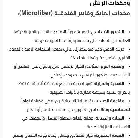
ومخدات الريش
مخدات المايكروفايبر الفندقية (Microfiber):
الشعور الأساسي:
توفر شعوراً بالامتلاء والثبات، وتتميز بقدرتها
العالية على الحفاظ على شكلها وارتفاعها لفترات طويلة.
درجة الدعم:
دعم متوسط إلى عالي؛ تضمن استقامة الرقبة والعمود
الفقري بفضل حشوتها المتماسكة.
وضعية النوم المثالية:
الخيار الأفضل لمن ينامون على
الظهر أو
الجنب
، حيث يحتاجون لارتفاع ثابت ودعم إضافي.
التهوية والحرارة:
تهوية جيدة جداً، مع ملاحظة أنها قد تحتفظ
بالحرارة بنسبة بسيطة مقارنة بالألياف الطبيعية.
مقاومة الحساسية:
ميزة تنافسية كبرى؛ فهي
مضادة تماماً
للحساسية
ومثالية لمن يعانون من حساسية الصدر أو الغبار.
العناية والصيانة:
عملية للغاية؛ سهلة الغسل والتجفيف في
الغسالات المنزلية العادية.
القيمة السعرية:
خيار اقتصادي وعملي يقدم جودة الفنادق بسعر