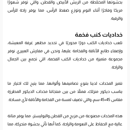
بحشوتها المختلطة من الريش الأبيض والقطن، والتي توفر شعورًا
مريحًا وفاخرًا أثناء النوم وتوزع ضغط الرأس، مما يوفر راحة للرأس
والرقبة.
خداديات كنب فخمة
تلعب خداديات الكنب دورًا محوريًا في تحديد مظهر غرفة المعيشة،
وإضفاء طابع الأناقة والفخامة عليها، ونحن في مفارش العييري نوفر
مجموعة متميزة من خداديات الكنب الفخمة، التي تجمع بين الجمال
والراحة.
تتميز المخدات لدينا بتنوع تصاميمها وألوانها، مما يتيح لك اختيار ما
يناسب ديكور منزلك، فمثلاً من بين منتجاتنا مخدات الديكور المطرزة
مقاس 45×45 سم، والتي تضيف لمسة من الفخامة والأناقة لأي مساحة.
هذه المخدات مصنوعة من مزيج من القطن والبوليستر، مما يوفر متانة
عالية مع الحفاظ على النعومة والراحة، كما أنها تأتي بحشوة متحركة، مما