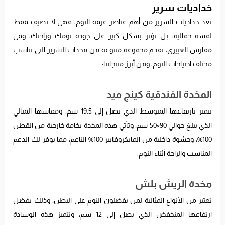
خداديات سرير
تعد خداديات السرير من أهم عناصر غرفة النوم، فهي لا تضيف فقط
لمسة جمالية، بل تؤثر بشكل كبير على جودة نومك وراحتك، وفي
مفارش العييري، نقدم مجموعة متنوعة من مخدات السرير التي تناسب
مختلف احتياجات النوم، ومن أبرز منتجاتنا:
المخدة الفندقية كينج ميد
تتميز بارتفاعها المتوسط الذي يصل إلى 19.5 سم، ومقاسها المثالي
الذي يبلغ حوالي 90×50 سم، وتأتي هذه المخدة بخامة خارجية من القطن
100%، وحشوة داخلية من المايكروفايبر 100% الناعم، مما يوفر لك الدعم
المناسب والراحة أثناء النوم.
مخدة الريش بلش
تعتبر من الأنواع المثالية لمن يفضلون النوم على البطن، وذلك بفضل
ارتفاعها المنخفض الذي يصل إلى 12 سم، وتتميز هذه الوسادة