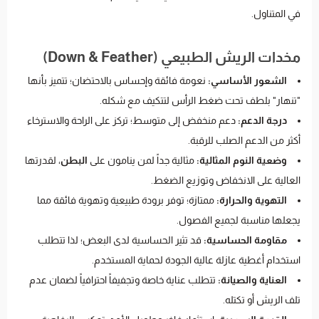
في المتناول.
مخدات الريش الطبيعي (Down & Feather)
الشعور الأساسي:
نعومة فائقة وإحساس بالاحتضان؛ تتميز بأنها
"تنهار" بلطف تحت ضغط الرأس لتتكيف مع شكله.
درجة الدعم:
دعم منخفض إلى متوسط؛ تركز على الراحة والاسترخاء
أكثر من الدعم الصلب للرقبة.
وضعية النوم المثالية:
مثالية جداً لمن ينامون على
البطن
، لقدرتها
العالية على الانخفاض وتوزيع الضغط.
التهوية والحرارة:
ممتازة؛ توفر برودة طبيعية وتهوية فائقة مما
يجعلها مناسبة لجميع الفصول.
مقاومة الحساسية:
قد تثير الحساسية لدى البعض؛ لذا تتطلب
استخدام أغطية عازلة عالية الجودة لحماية المستخدم.
العناية والصيانة:
تتطلب عناية خاصة وتجفيفاً احترافياً لضمان عدم
تلف الريش أو تكتله.