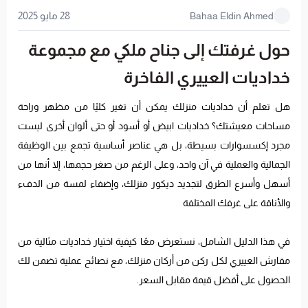
28 مايو 2025
Bahaa Eldin Ahmed
حول غرفتك إلى جناح ملكي مع مجموعة
خداديات العييري الفاخرة
هل تعلم أن خداديات منزلك يمكن أن تغير كليًا من مظهر وراحة
مساحات معيشتك؟ خداديات ابيض أو أسود أو حتى ألوان أخرى ليست
مجرد إكسسوارات بسيطة، بل هي عناصر أساسية تجمع بين الوظيفة
الجمالية والعملية في آن واحد، وعلى الرغم من صغر حجمها، إلا أنها من
أسهل وأسرع الطرق لتجديد ديكور منزلك، وإضفاء لمسة من الدفء
والأناقة على غرفك المختلفة
في هذا الدليل الشامل، نستعرض معًا كيفية اختيار خداديات مثالية من
مفارش العييري لكل ركن من أركان منزلك، مع نصائح عملية تضمن لك
الحصول على أفضل قيمة مقابل السعر.