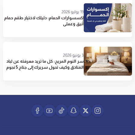
19 يوليو 2026
إكسسوارات الحمام: دليلك لاختيار طقم حمام
أنيق وعملي
3 يونيو 2026
سر النوم المريح: كل ما تريد معرفته عن لباد
الفنادق وكيف تحول سريرك إلى جناح 5 نجوم