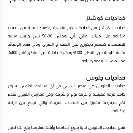
خداديات كوشنز
خداديات كوشنز هي خدادية ديكور مناسبة لإضفاء لمسة من الدفء
والأناقة على منزلك، والتي تأتي بمقاس 30×50 سم، وتعتبر مثالية
للاستخدام كعنصر ديكوري على الكنب أو السرير، وتأتي هذه الوسائد
بخامة خارجية من القطن 100% وحشوة داخلية من المايكروفايبر 100%،
مما يضمن النعومة والراحة.
خداديات جلوس
خداديات الجلوس هي عنصر أساسي في أي مساحة للجلوس، سواء
كانت غرفة معيشة أو غرفة نوم أو شرفة، وفي مفارش العييري نقدم
لكم مجموعة متميزة من المخدات المريحة، والتي تجمع بين الراحة
والأناقة.
تتميز خداديات الجلوس لدينا بتنوع أحجامها وأشكالها، مما يتيح لك اختيار