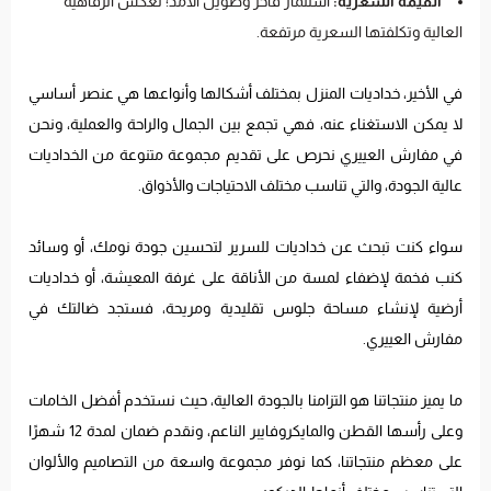
القيمة السعرية:
استثمار فاخر وطويل الأمد؛ تعكس الرفاهية
العالية وتكلفتها السعرية مرتفعة.
في الأخير، خداديات المنزل بمختلف أشكالها وأنواعها هي عنصر أساسي
لا يمكن الاستغناء عنه، فهي تجمع بين الجمال والراحة والعملية، ونحن
في مفارش العييري نحرص على تقديم مجموعة متنوعة من الخداديات
عالية الجودة، والتي تناسب مختلف الاحتياجات والأذواق.
سواء كنت تبحث عن خداديات للسرير لتحسين جودة نومك، أو وسائد
كنب فخمة لإضفاء لمسة من الأناقة على غرفة المعيشة، أو خداديات
أرضية لإنشاء مساحة جلوس تقليدية ومريحة، فستجد ضالتك في
مفارش العييري.
ما يميز منتجاتنا هو التزامنا بالجودة العالية، حيث نستخدم أفضل الخامات
وعلى رأسها القطن والمايكروفايبر الناعم، ونقدم ضمان لمدة 12 شهرًا
على معظم منتجاتنا، كما نوفر مجموعة واسعة من التصاميم والألوان