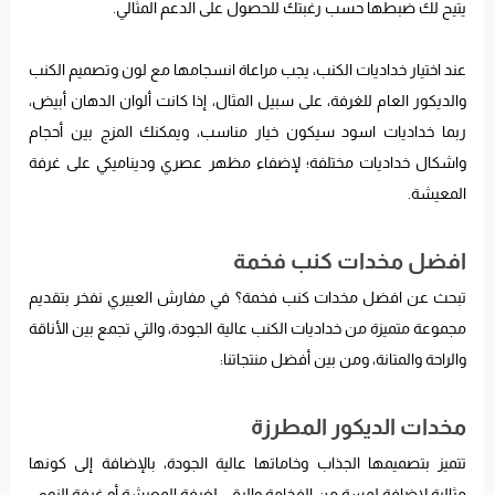
يتيح لك ضبطها حسب رغبتك للحصول على الدعم المثالي.
عند اختيار خداديات الكنب، يجب مراعاة انسجامها مع لون وتصميم الكنب
والديكور العام للغرفة، على سبيل المثال، إذا كانت ألوان الدهان أبيض،
ربما خداديات اسود سيكون خيار مناسب، ويمكنك المزج بين أحجام
واشكال خداديات مختلفة؛ لإضفاء مظهر عصري وديناميكي على غرفة
المعيشة.
افضل مخدات كنب فخمة
تبحث عن افضل مخدات كنب فخمة؟ في مفارش العييري نفخر بتقديم
مجموعة متميزة من خداديات الكنب عالية الجودة، والتي تجمع بين الأناقة
والراحة والمتانة، ومن بين أفضل منتجاتنا:
مخدات الديكور المطرزة
تتميز بتصميمها الجذاب وخاماتها عالية الجودة، بالإضافة إلى كونها
مثالية لإضافة لمسة من الفخامة والرقي لغرفة المعيشة أو غرفة النوم.