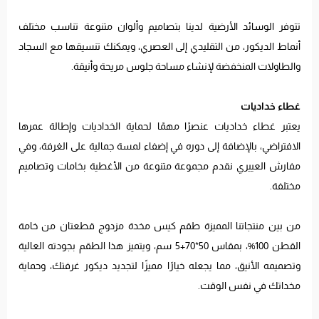
تتوفر الوسائد الأرضية لدينا بتصاميم وألوان متنوعة تناسب مختلف
أنماط الديكور، من التقليدي إلى العصري، ويمكنك تنسيقها مع السجاد
والطاولات المنخفضة لإنشاء مساحة جلوس مريحة وأنيقة.
غطاء خداديات
يعتبر غطاء خداديات عنصرًا مهمًا لحماية الخداديات وإطالة عمرها
الافتراضي، بالإضافة إلى دوره في إضفاء لمسة جمالية على الغرفة، وفي
مفارش العييري نقدم مجموعة متنوعة من الأغطية بخامات وتصاميم
مختلفة.
من بين منتجاتنا المميزة طقم كيس مخدة مزدوج قطعتان من خامة
القطن 100%، بمقاس 50*70+5 سم، ويتميز هذا الطقم بجودته العالية
وتصميمه الأنيق، مما يجعله خيارًا مميزًا لتجديد ديكور غرفتك، وحماية
مخداتك في نفس الوقت.