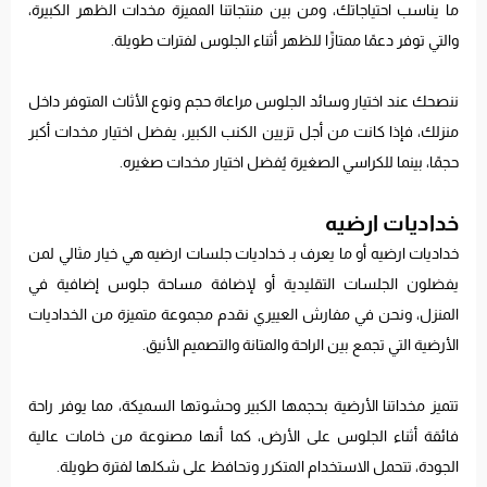
ما يناسب احتياجاتك، ومن بين منتجاتنا المميزة مخدات الظهر الكبيرة،
والتي توفر دعمًا ممتازًا للظهر أثناء الجلوس لفترات طويلة.
ننصحك عند اختيار وسائد الجلوس مراعاة حجم ونوع الأثاث المتوفر داخل
منزلك، فإذا كانت من أجل تزيين الكنب الكبير، يفضل اختيار مخدات أكبر
حجمًا، بينما للكراسي الصغيرة يُفضل اختيار مخدات صغيره.
خداديات ارضيه
خداديات ارضيه أو ما يعرف بـ خداديات جلسات ارضيه هي خيار مثالي لمن
يفضلون الجلسات التقليدية أو لإضافة مساحة جلوس إضافية في
المنزل، ونحن في مفارش العييري نقدم مجموعة متميزة من الخداديات
الأرضية التي تجمع بين الراحة والمتانة والتصميم الأنيق.
تتميز مخداتنا الأرضية بحجمها الكبير وحشوتها السميكة، مما يوفر راحة
فائقة أثناء الجلوس على الأرض، كما أنها مصنوعة من خامات عالية
الجودة، تتحمل الاستخدام المتكرر وتحافظ على شكلها لفترة طويلة.