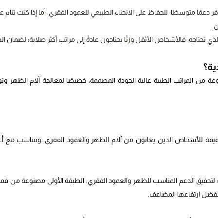
ر دعمًا متوسطًا؛ للحفاظ على الانحناء الطبيعي للعمود الفقري، أما إذا كنت تنام ع
ن.
ذي تحتاجه، فالأشخاص الأثقل وزنًا يحتاجون عادةً إلى مراتب أكثر صلابة؛ لضمان ال
ية؟
من المراتب الطبية عالية الجودة المصممة، خصيصًا لمعالجة آلام الظهر وتو
قيمة للأشخاص الذين يعانون من آلام الظهر والعمود الفقري، وتتناسب مع أ
رتبة رويال مديكال من خمس طبقات متخصصة بسماكة 23 سم؛ لتحقيق الدعم المناسب للظهر والعمود الفقري، الطبقة الأولى مصنوعة من
 بفضل ارتفاعها المضاعف.