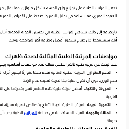
تعمل المراتب الطبية على توزيع وزن الجسم بشكل متوازن، مما يقلل من ا
للعمود الفقري، مما يساعد في تقليل التوتر والضغط على الأقراص الفقرية 
بالإضافة إلى ذلك، تساهم المراتب الطبية في تحسين الدورة الدموية أثناء
أنك ستستيقظ كل صباح بشعور أفضل وطاقة أكبر لمواجهة يومك.
مواصفات المرتبة الطبية المثالية لصحة ظهرك
عند البحث عن مرتبة طبية لآلام الظهر، هناك عدة مواصفات أساسية يجب أن 
الدعم المتوازن
: المرتبة الطبية المثالية تقدم دعمًا متوازنًا لجميع 
دعم الوزن، دون أن تكون صلبة جدًا لدرجة تسبب عدم الراحة.
المرونة والتكيف
: أفضل مرتبة طبية لآلام الظهر تتميز بقدرتها على
الفردية.
التهوية الجيدة
: المراتب الطبية الجيدة تتمتع بخصائص تهوية مميزة، تم
المتانة والجودة
: المواد المستخدمة في صناعة
المراتب
الطبية يجب أن 
طويلة.
الفرق بين المراتب الطبية والعادية