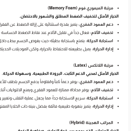
مرتبة الميموري فوم (Memory Foam)
الخيار الأمثل لتخفيف الضغط المطلق والشعور بالاحتضان.
دعم العمود الفقري:
يتميز بقدرة استثنائية على إزالة الضغط عن الفق
تخفيف الآلام:
فعال جداً في تقليل الآلام عند نقاط الضغط الحساسة مثل
استجابة الحركة:
يتمتع باستجابة بطيئة؛ حيث يغوص الجسم ببطء داخل المرتبة
إدارة الحرارة:
يميل بطبيعته للاحتفاظ بالحرارة، ولكن الموديلات الحديثة
مرتبة اللاتكس (Latex)
الخيار الأمثل لمحبي الدعم الثابت، البرودة الطبيعية، وسهولة الحركة.
دعم العمود الفقري:
يوفر دعماً ثابتاً ومُقاوماً يدفع الجسم بلطف للأ
تخفيف الآلام:
يوفر محاذاة ممتازة للعمود الفقري ويمنع الالتواءات أثن
استجابة الحركة:
سريع الاستجابة جداً؛ مما يجعل عملية التقلب وتغي
إدارة الحرارة:
يتميز بتهوية طبيعية فائقة بفضل بنيته ذات الخلايا المفتوحة
المراتب الهجينة (Hybrid)
الخيار المتوازن الذي يجمع بين قوة النوابض ورفاهية الرغوة.