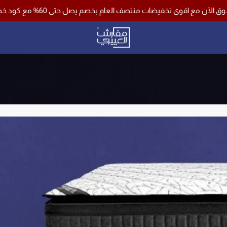
ضات منتصف العام بخصم يصل حتى 60% مع كود خصم اضافي 10% وشحن مجاني لجميع مناطق المملكة باستخدام كود خصم ( فرصة )
مفارش العييري