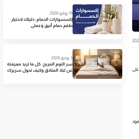
19 يوليو 2026
إكسسوارات الحمام: دليلك لاختيار
طقم حمام أنيق وعملي
3 يونيو 2026
سر النوم المريح: كل ما تريد معرفته
على
عن لباد الفنادق وكيف تحول سريرك
إلى جناح 5 نجوم
مود