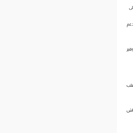
لى
دعم
فير
غلب
 قماش