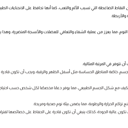
لنقاط الضاغطة التي تسبب الألم والتعب، كما أنها تحافظ على الانحناءات الطبي
والأربطة.
 النوم، مما يعزز من عملية الشفاء والتعافي للعضلات والأنسجة المتضررة، وهذا ي
تتوفر في المرتبة المثالية:
أجزاء الجسم، خاصًة المناطق الحساسة مثل أسفل الظهر والرقبة، ويجب أن تكون قادرة 
 التكيف مع شكل الجسم الطبيعي، مما يوفر دعمًا مخصصًا لكل شخص حسب احتياجا
نع تراكم الحرارة والرطوبة، مما يضمن بيئة نوم صحية ومريحة.
تكون عالية الجودة، كذلك ينبغي أن تكون قادرة على الحفاظ على خصائصها لفترا