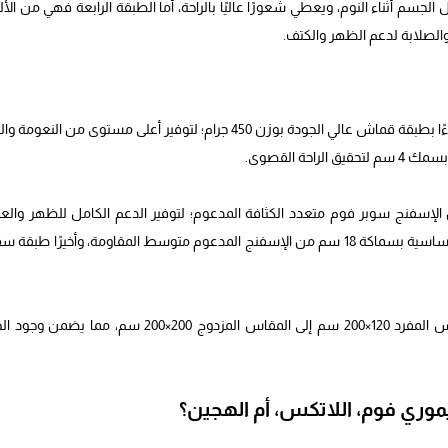
جسم أثناء النوم، ويعطي شعورًا عاليًا بالراحة، أما الطبقة الرابعة فهي من الأل
 والصلابة لدعم الظهر والكتف.
تتكون مرتبة أورثو مديكال من عشر طبقات متخصصة بسماكة 30 سم، بدءًا بطبقة قماش عالي الجودة بوزن 450 جرام؛ لتوفير أعلى مستوى من ال
ة القصوى.
الإسفنج سوبر فوم متعدد الكثافة المدعوم؛ لتوفير الدعم الكامل للظهر والع
الفقري، بالإضافة إلى طبقة عازلة من الإسفنج المدعوم القاسي، وطبقة أساسية بسماكة 18 سم من الإسفنج المدعوم متوسط المقاومة، وأخيرًا طب
هذه المراتب متوفرة بأحجام مختلفة لتناسب جميع الاحتياجات، من المقاس المفرد 120×200 سم إلى المقاس المزدوج 200×200 سم، مم
لميموري فوم، اللاتكس، أم الهجين؟