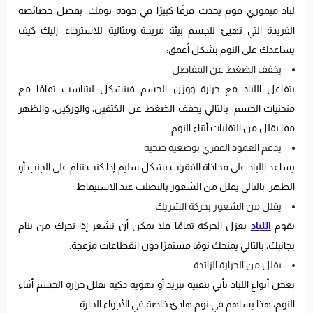
لباد ميموري فوم يحدث فرقًا كبيرًا في جودة نومك، بفضل خصائصه
الفريدة التي تهيئ للجسم بيئة مريحة ومثالية للاسترخاء. إليك كيف
يساعدك على النوم بشكل أعمق:
يخفف الضغط عن المفاصل
يتفاعل اللباد مع حرارة ووزن الجسم فيتشكل ليتناسب تمامًا مع
منحنيات الجسم، بالتالي يخفف الضغط عن الكتفين، والوركين، والظهر
مما يقلل من التقلبات أثناء النوم.
يدعم العمود الفقري بوضعية صحية
يساعد اللباد على محاذاة الفقرات بشكل سليم إذا كنت تنام على الجنب أو
الظهر، بالتالي يقلل من الشعور بالتصلب عند الاستيقاظ.
يقلل من الشعور بحركة الشريك
يقوم
اللباد
بعزل الحركة تمامًا فلا يمكن أن تشعر إذا تحرك من ينام
بجانبك، بالتالي يمنحك نومًا مستمرًا دون انقطاعات مزعجة.
يقلل من الحرارة الزائدة
بعض أنواع اللباد تأتي بتقنية تبريد أو تهوية ذكية تقلل حرارة الجسم أثناء
النوم، هذا يساهم في نوم هادئ خاصة في الأجواء الحارة.