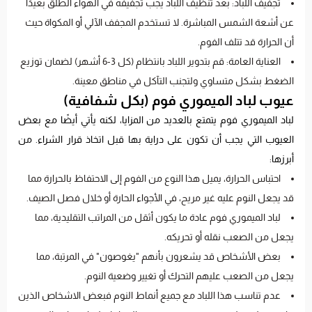
تجفيف اللباد: بعد تنظيف اللباد يجب تجفيفه في الهواء الطلق بعيدًا
عن أشعة الشمس المباشرة. لا تستخدم المجفف الآلي أو المكواة حيث
أن الحرارة قد تتلف الفوم.
العناية العامة: قم بتدوير اللباد بانتظام (كل 3-6 أشهر) لضمان توزيع
الضغط بشكل متساوي ولتجنب التآكل في مناطق معينة.
عيوب لباد الميموري فوم (بكل شفافية)
لباد الميموري فوم يتمتع بالعديد من المزايا، لكنه يأتي أيضًا مع بعض
العيوب التي يجب أن تكون على دراية بها قبل اتخاذ قرار الشراء. من
أبرزها:
احتباس الحرارة، يميل هذا النوع من الفوم إلى الاحتفاظ بالحرارة مما
قد يجعل النوم عليه غير مريح، في الأجواء الحارة أو خلال فصل الصيف.
لباد الميموري فوم عادة ما يكون أثقل من المراتب التقليدية، مما
يجعل من الصعب نقله أو تحريكه.
بعض الأشخاص قد يشعرون بأنهم "يغوصون" في المرتبة، مما
يجعل من الصعب عليهم التحرك أو تغيير وضعية النوم.
عدم تناسب هذا اللباد مع جميع أنماط النوم فبعض الاشخاص الذين