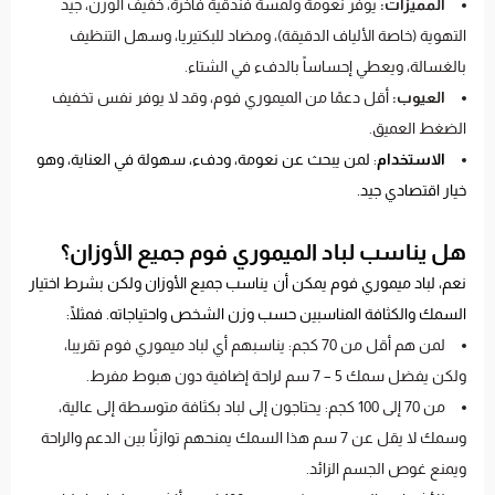
المميزات:
يوفر نعومة ولمسة فندقية فاخرة، خفيف الوزن، جيد
التهوية (خاصة الألياف الدقيقة)، ومضاد للبكتيريا، وسهل التنظيف
بالغسالة، ويعطي إحساساً بالدفء في الشتاء.
العيوب:
أقل دعمًا من الميموري فوم، وقد لا يوفر نفس تخفيف
الضغط العميق.
الاستخدام
: لمن يبحث عن نعومة، ودفء، سهولة في العناية، وهو
خيار اقتصادي جيد.
هل يناسب لباد الميموري فوم جميع الأوزان؟
نعم، لباد ميموري فوم يمكن أن يناسب جميع الأوزان ولكن بشرط اختيار
السمك والكثافة المناسبين حسب وزن الشخص واحتياجاته. فمثلًا:
لمن هم أقل من 70 كجم: يناسبهم أي لباد ميموري فوم تقريبا،
ولكن يفضل سمك 5 – 7 سم لراحة إضافية دون هبوط مفرط.
من 70 إلى 100 كجم: يحتاجون إلى لباد بكثافة متوسطة إلى عالية،
وسمك لا يقل عن 7 سم هذا السمك يمنحهم توازنًا بين الدعم والراحة
ويمنع غوص الجسم الزائد.