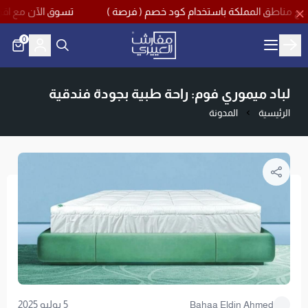
تسوق الآن مع اقوى تخفيضات منتصف العام بخصم يصل حتى 
0
مفارش العييري
لباد ميموري فوم: راحة طبية بجودة فندقية
الرئيسية
المدونة
5 يوليو 2025
Bahaa Eldin Ahmed