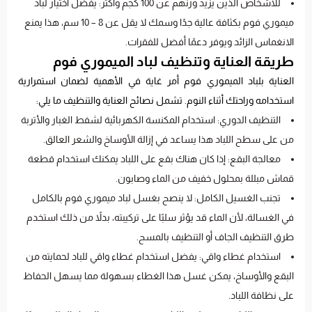
للأشخاص الذين يزيد وزنهم عن 100 كجم وأكثر: يفضل اختيار لباد
ميموري فوم بكثافة عالية جدًا وسمك لا يقل عن 8 – 10 سم، هذا يمنع
الانغماس الزائد ويوفر دعمًا أفضل للفقرات.
طريقة العناية وتنظيف لباد الميموري فوم
العناية بلباد الميموري فوم أمر غاية في الأهمية لضمان استمرارية
استخدامه وراحتك أثناء النوم. تشمل نصائح العناية والتنظيف ما يلي:
التنظيف الدوري: استخدام المكنسة الكهربائية لشفط الغبار والأتربة
من على سطح اللباد هذا يساعد في إزالة الأوساخ والشعر العالق.
معالجة البقع: إذا كان هناك بقع على اللباد يمكنك استخدام قطعة
قماش مبللة بمحلول خفيف من الماء وصابون.
تجنب الغسيل الكامل: لا ينصح بغسل لباد ميموري فوم بالكامل
في الغسالة، لأن الماء قد يؤثر سلبًا على تركيبته، بدلاً من ذلك استخدم
طرق التنظيف الجاف أو التنظيف بالمسح.
استخدام غطاء واقي: يفضل استخدام غطاء واقي للباد لحمايته من
البقع والأوساخ، يمكن غسل هذا الغطاء بسهولة مما يسهل الحفاظ
على نظافة اللباد.