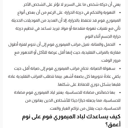
يعني أن حركة شخص ما على السرير لا تؤثر على الشخص الآخر.
التهوية والتحكم في درجة الحرارة: على الرغم من أن بعض أنواع
الميموري فوم قد تحتفظ بالحرارة، إلا أن العديد من الموديلات الحديثة
تأتي مع تقنيات تهوية متقدمة أو مواد تبريد تساعد في تنظيم درجة
حرارة الجسم أثناء النوم.
التحمل والمتانة: تميل مراتب الميموري فوم إلى أن تدوم لفترة أطول
مقارنة بالمراتب التقليدية، حيث إنها أقل عرضة للتآكل أو التدهور مع
مرور الوقت.
سهولة الصيانة: تحتاج مراتب الميموري فوم إلى صيانة أقل، حيث
يكفي عادةً تدويرها كل بضعة أشهر، بينما تتطلب المراتب التقليدية عادة
قلبها بشكل دوري للحفاظ على شكلها.
بها خصائص مضادة للحساسية: يعتبر لباد الميموري فوم مضادة
للحساسية، مما يجعله خيارًا جيدًا للأشخاص الذين يعانون من
الحساسية، حيث يقلل من تراكم الغبار والعث.
كيف يساعدك لباد الميموري فوم على نوم
أعمق؟