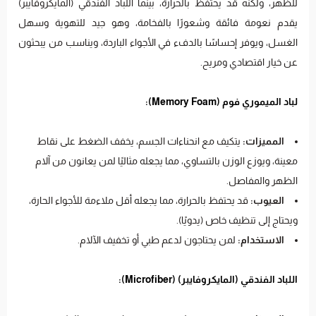
للظهر، ولكنه قد يحتفظ بالحرارة، بينما اللباد الفندقي (المايكروفايبر)
يقدم نعومة فائقة وشعورًا بالفخامة، وهو جيد للتهوية وسهل
الغسل، ويوفر إحساسًا بالدفء في الأجواء الباردة، ويناسب من يبحثون
عن خيار اقتصادي ومريح.
لباد الميموري فوم (Memory Foam):
المميزات:
يتكيف مع انحناءات الجسم، يخفف الضغط على نقاط
معينة، ويوزع الوزن بالتساوي، مما يجعله مثاليًا لمن يعانون من آلام
الظهر والمفاصل.
العيوب:
قد يحتفظ بالحرارة، مما يجعله أقل ملاءمة للأجواء الحارة،
ويحتاج إلى تنظيف خاص (يدويًا).
الاستخدام:
لمن يحتاجون لدعم طبي أو تخفيف الآلام.
اللباد الفندقي (المايكروفايبر) (Microfiber):