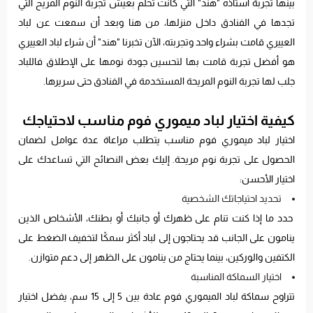
بينها تجربة أستاذه "هند" التي كانت تحلم بعيش تجربة النوم المريح التي
تجدها في الفنادق داخل منزلها، من هنا وبعد أن سمعت عن لباد
العييري قامت بشراء واحد وتجربته، الآن تخبرنا "هند" أن شراء لباد العييري
هو أفضل تجربة قامت بها لتحسين جودة نومها على الإطلاق فاللباد
جلب لها تجربة النوم المريحة المستخدمة في الفنادق حتى سريرها.
كيفية اختيار لباد ميموري فوم مناسب لاحتياجك
اختيار لباد ميموري فوم مناسب يتطلب مراعاة عدة عوامل لضمان
الحصول على تجربة نوم مريحة. إليك بعض النصائح التي تساعدك على
اختيار الأحسن:
تحديد احتياجاتك الشخصية
حدد ما إذا كنت تنام على ظهرك أو جانبك أو بطنك، الأشخاص الذين
ينامون على الجانب قد يحتاجون إلى لباد أكثر سمكًا لتخفيف الضغط على
الكتفين والوركين، بينما يحتاج من ينامون على الظهر إلى دعم متوازن.
اختيار السماكة المناسبة
تتراوح سماكة لباد الميموري فوم عادة بين 5 إلى 15 سم، يفضل اختيار