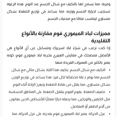
ومرنة، مما يسمح لها بالتكيف مع شكل الجسم عند النوم. هذه الرغوة
تستجيب لحرارة الجسم ووزنه، مما يساعد في توزيع الضغط بشكل
متساوي ليتناسب تمامًا مع منحنيات الجسم.
مميزات لباد الميموري فوم مقارنة بالأنواع
التقليدية
إذا كنت ترغب في شراء لباد لسريرك وتتساءل عن أي الأنواع هي
الأفضل فننصحك في مفارش العييري بتجربة لباد ميموري فوم؛ كونه
يتميز بالكثير من المميزات الفريدة منها:
التكيف مع شكل الجسم: يتكيف هذا اللباد بشكل مثالي مع شكل
الجسم مما يوفر دعمًا مخصصًا لكل فرد، هذا يساعد في توزيع الوزن
بشكل متساوي، مما يقلل من نقاط الضغط ويعزز الراحة أثناء النوم.
تخفيف الضغط: يقوم الفوم بتقليل الضغط على المناطق الحساسة
مثل الكتفين والوركين، مما يجعله خيارًا ممتازًا للأشخاص الذين يعانون
من آلام الظهر أو المفاصل.
عزل الحركة: يتميز لباد الميموري فوم بقدرته على عزل الحركة، مما