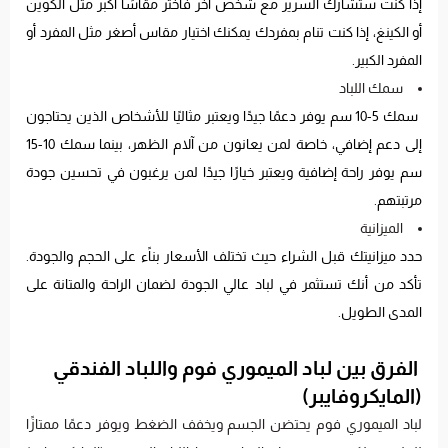
إذا كنت ستشارك السرير مع شخص آخر فاختر مقاسًا أكبر مثل الكوين
أو الكينغ، إذا كنت تنام بمفردك يمكنك اختيار مقاس أصغر مثل المفرد أو
المفرد الكبير.
سمك اللباد
سمك 5-10 سم يوفر دعمًا جيدًا ويعتبر مثاليًا للأشخاص الذين يحتاجون
إلى دعم إضافي، خاصة لمن يعانون من آلام الظهر، بينما سمك 10-15
سم يوفر راحة إضافية ويعتبر خيارًا جيدًا لمن يرغبون في تحسين جودة
مرتبتهم.
الميزانية
حدد ميزانيتك قبل الشراء حيث تختلف الأسعار بناًء على الحجم والجودة.
تأكد من أنك تستثمر في لباد عالي الجودة لضمان الراحة والمتانة على
المدى الطويل.
الفرق بين لباد الميموري فوم واللباد الفندقي
(المايكروفايبر)
لباد الميموري فوم يحتضن الجسم ويخفف الضغط ويوفر دعمًا ممتازًا