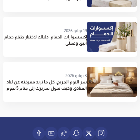
19 يوليو 2026
إكسسوارات الحمام: دليلك لاختيار طقم حمام
أنيق وعملي
3 يونيو 2026
سر النوم المريح: كل ما تريد معرفته عن لباد
الفنادق وكيف تحول سريرك إلى جناح 5 نجوم