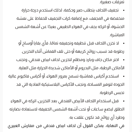
تمزقات صغيرة.
تجفيف اللحاف يتطلب صبر وحكمة، لذلك استخدم درجة حرارة
منخفضة في المجفف، مع إضافة كرات التجفيف للحفاظ على نفشة
الحشوة، أو اتركه يجف في الهواء الطبيعي بعيدًا عن أشعة الشمس
المباشرة.
لا تخزن اللحاف قبل تنظيفه وتجفيفه تمامًا، فأي بقايا أوساخ أو
رطوبة قد تسبب روائح كريهة أو حتى تلف القماش أثناء التخزين.
اختر مكان جاف وبارد ومظلم لتخزين لحاف ابيض فندقي، وتجنب
الأماكن الرطبة، مثل البدروم أو الأماكن شديدة الحرارة مثل العلية.
استخدم أكياس قماشية تسمح بمرور الهواء، أو أكياس فاكيوم عالية
الجودة لتوفير المساحة، وتجنب الأكياس البلاستيكية العادية التي قد
تحبس الرطوبة.
قبل استخدام اللحاف الأبيض الفندقي بعد التخزين، اتركه في الهواء
الطلق لبضع ساعات أو تحت أشعة الشمس الخفيفة؛ لاستعادة نضارته
وطرد أي روائح قد تكون علقت به.
في النهاية، يمكن القول أن لحاف ابيض فندقي من مفارش العييري