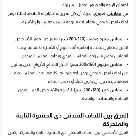
لضمان الراحة والمظهر الجميل لسريرك.
في
مفارش
العييري، ندرك أن كل سرير له احتياجاته الخاصة، لذلك نوفر
لحاف ابيض فندقي بمقاسات متنوعة تناسب جميع أنواع الأسرّة:
مقاس مفرد ونصف (120×200 سم)
: يعتبر خيار مميز للأشخاص
الذين يفضلون مساحة إضافية أثناء النوم أو للأسرّة الانتقالية، وهذا
المقاس يجمع بين راحة المقاس الفردي ورحابة المقاس المزدوج.
مقاس مزدوج (160×200 سم)
: الخيار الشائع للأزواج الذين يبحثون
عن لحاف ابيض فندقي يوفر راحة متوازنة لكليهما، هذا المقاس يضمن
تغطية جيدة دون أن يكون ثقيلاً أو صعب التحكم.
مقاس كبير (180×200 سم)
: للأسرّة والأشخاص الذين يحبون
الفخامة والمساحة الواسعة.
الفرق بين اللحاف الفندقي ذي الحشوة الثابتة
والمتحركة
الفرق الأساسي بين اللحاف الفندقي ذي الحشوة الثابتة والمتحركة يكمن