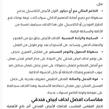
مثل:
التناغم المثالي مع أي ديكور
: اللون الأبيض الكلاسيكي يندمج
بسهولة مع جميع أنماط التصميم الداخلي، سواء كانت غرفة نومك تتبع
الطراز المودرن أو الكلاسيكي، فإن هذا اللحاف سيضيف لمسة من
الأناقة والبساطة الراقية.
السكينة والراحة النفسية
: اللحاف الأبيض يخلق جو من الهدوء
والصفاء الذهني، ويساعد على الاسترخاء بعد يوم طويل من العمل.
سهولة الحصول والتوفر المستمر
: في مفارش العييري، نحرص
على توفير لحاف ابيض فندقي عالي الجودة على مدار العام، فنحن نعمل
مع أفضل المصانع لضمان حصولك على منتج يحمل ضمان شامل ضد
عيوب التصنيع وتفكك الخياطة أو تكتل الحشوة الداخلية.
قوة التحمل والمتانة
: القطن الطبيعي معروف بقدرته على تحمل
الغسيل المتكرر دون فقدان خصائصه الأساسية، وهذا اللحاف سيحافظ
على نعومته ولونه الناصع لسنوات عديدة.
مقاسات افضل لحاف ابيض فندقي
اختيار المقاس المناسب للحافك الأبيض الفندقي أمر بالغ الأهمية؛