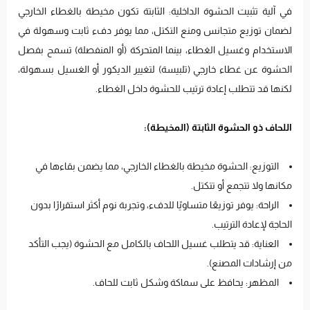
في آلية تثبيت الحشوة الداخلية: الثابتة تكون مخيطة بالغطاء الخارجي
لضمان توزيع متجانس ومنع التكتل، مما يوفر دفء ثابت وسهولة في
الاستخدام وغسيل الغطاء، بينما المتحركة (أو المنفصلة) تسمح بفصل
الحشوة عن غطاء خارجي (تلبيسة) لتغيير الديكور أو الغسيل بسهولة،
لكنها قد تتطلب إعادة ترتيب للحشوة داخل الغطاء.
اللحاف ذو الحشوة الثابتة (المخيطة):
التوزيع: الحشوة مخيطة بالغطاء الخارجي، مما يضمن بقاءها في
مكانها ولا تتجمع أو تتكتل.
الراحة: يوفر توزيعًا متساويًا للدفء، وتجربة نوم أكثر استقرارًا بدون
الحاجة لإعادة الترتيب.
العناية: قد يتطلب غسيل اللحاف بالكامل مع الحشوة (يجب التأكد
من إرشادات المصنع).
المظهر: يحافظ على سماكة وشكل ثابت للحاف.