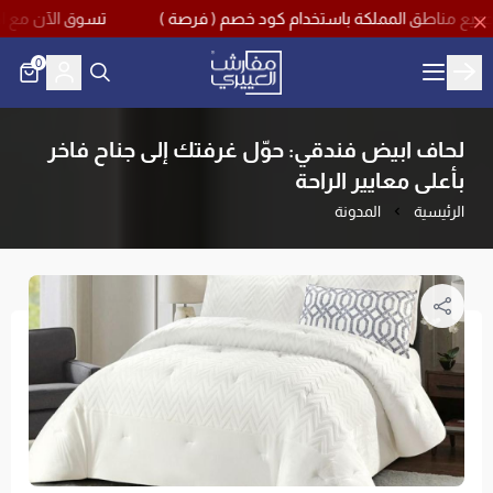
تسوق الآن مع اقوى تخفيضات منتصف العام بخصم يص
0
مفارش العييري
لحاف ابيض فندقي: حوّل غرفتك إلى جناح فاخر
بأعلى معايير الراحة
الرئيسية
المدونة