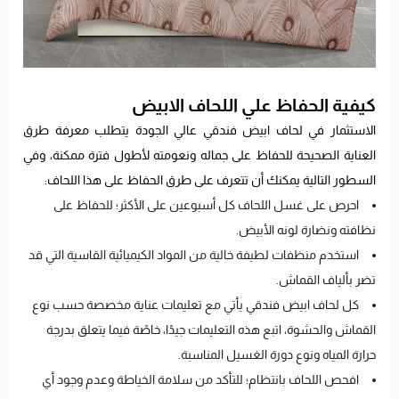
كيفية الحفاظ علي اللحاف الابيض
الاستثمار في لحاف ابيض فندقي عالي الجودة يتطلب معرفة طرق
العناية الصحيحة للحفاظ على جماله ونعومته لأطول فترة ممكنة، وفي
السطور التالية يمكنك أن تتعرف على طرق الحفاظ على هذا اللحاف:
احرص على غسل اللحاف كل أسبوعين على الأكثر؛ للحفاظ على
نظافته ونضارة لونه الأبيض.
استخدم منظفات لطيفة خالية من المواد الكيميائية القاسية التي قد
تضر بألياف القماش.
كل لحاف ابيض فندقي يأتي مع تعليمات عناية مخصصة حسب نوع
القماش والحشوة، اتبع هذه التعليمات جيدًا، خاصًة فيما يتعلق بدرجة
حرارة المياه ونوع دورة الغسيل المناسبة.
افحص اللحاف بانتظام؛ للتأكد من سلامة الخياطة وعدم وجود أي