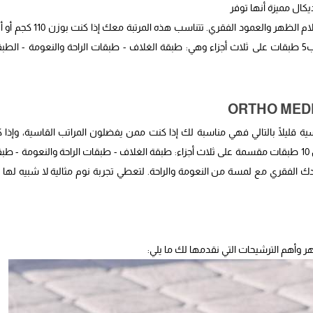
يكال مميزة أنها توفر
الدعم الكامل للجسم بالتالي فهي المرتبة الأنسب لك إذا كنت تعاني من آلام الظهر والعمود الفقري. تتناسب
وتأتي بضمان 3 سنوات من ماركة مفارش العييري الخاصة. تأتي المرتبة ب5 طبقات على ثلاث أجزاء وهي: طبقة الغلاف - طبقات الراحة والنعومة - ا
اسية قليلًا بالتالي فهي مناسبة لك إذا كنت ممن يفضلون المراتب القاسية، وإذا 
تعاني من آلام الظهر. تأتي هذه المرتبة في صورة طبقات وهي تتكون من 10 طبقات مقسمة على ثلاث أجزاء: طبقة الغلاف - طبقات الراحة والنعومة -
لكامل لظهرك ولعمودك الفقري مع لمسة من النعومة والراحة. لتعطي تجربة نوم مثالية لا شبيه لها 
هر وأهم الترشيحات التي نقدمها لك ما يلي: