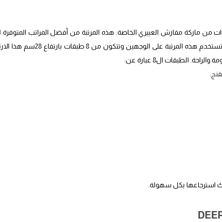
 سرير فردي تتوفر بمقاس 120*200 ، يأتي معها ضمان 10 سنوات من ماركة مفارش العييري الخاصة. هذه المرتبة من أفضل المراتب المتوفرة
حيث تجمع بين الرخص وبين خصائص النوم المريحة كما أنها مرتبة قيمة. تستخدم هذه المرتبة على الوجهين وتتكون من 
ة. الطبقات ال8 عبارة عن:
نج.