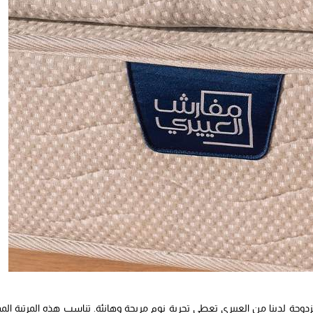
ر 180*200 هذه المرتبة المميزة والمزدوجة لدينا من العييري تعطي تجربة نوم مريحة وهانئة. تناسب هذه المرتبة ال