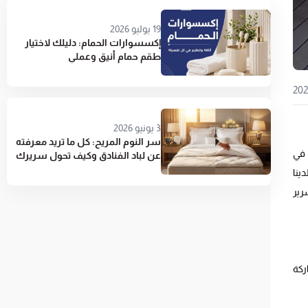
19 يوليو 2026
إكسسوارات الحمام: دليلك لاختيار
طقم حمام أنيق وعملي
3 يونيو 2026
سر النوم المريح: كل ما تريد معرفته
 في
عن لباد الفنادق وكيف تحول سريرك
إلى جناح 5 نجوم
ينا
رير
ركة