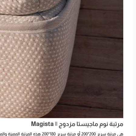
مرتبة نوم ماجيستا مزدوج || Magista
هي مرتبة سرير 200*200 أو مرتبة سري