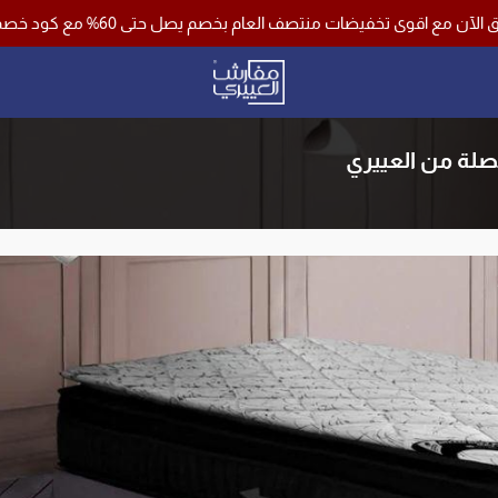
صف العام بخصم يصل حتى 60% مع كود خصم اضافي 10% وشحن مجاني لجميع مناطق المملكة باستخدام كود خصم ( فرصة )
مفارش العييري
صلة من العييري