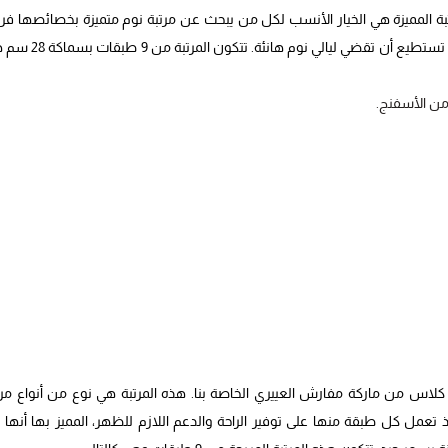
ة المميزة هي الخيار الأنسب لكل من يبحث عن مرتبة نوم متميزة بخصائصها فري
تتميز هذه المرتبة بأنها داعمة للعمود الفقري وعازلة لحركة الشريك بالتالي تستطيع أن تقضي
من الأسفنج.
لاس من ماركة مفارش العييري الخاصة بنا. هذه المرتبة هي نوع من أنواع مر
ذ تعمل كل طبقة منها على توفير الراحة والدعم اللازم للظهر، المميز بها أنها ت