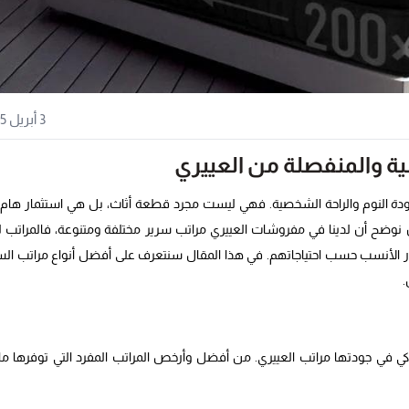
3 أبريل 2025
ة والمنفصلة من العييري
دة النوم والراحة الشخصية. فهي ليست مجرد قطعة أثاث، بل هي استثمار هام
ضح أن لدينا في مفروشات العييري مراتب سرير مختلفة ومتنوعة، فالمراتب لد
تيار الأنسب حسب احتياجاتهم. في هذا المقال سنتعرف على أفضل أنواع مراتب الس
.
في جودتها مراتب العييري. من أفضل وأرخص المراتب المفرد التي توفرها ما