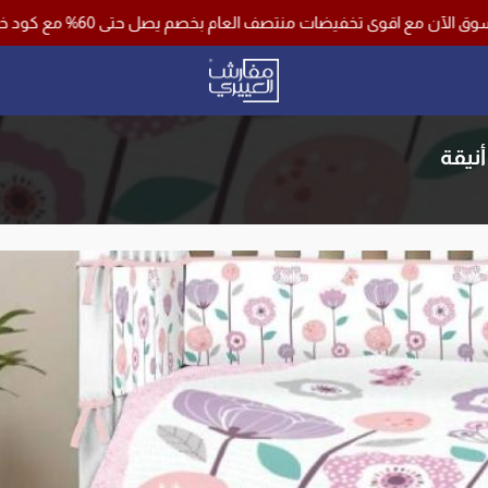
فيضات منتصف العام بخصم يصل حتى 60% مع كود خصم اضافي 10% وشحن مجاني لجميع مناطق المملكة باستخدام كود خصم ( فرصة )
مفارش العييري
نيقة