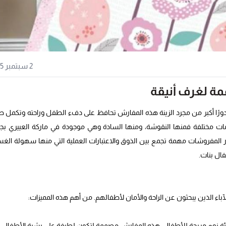
2 سبتمبر 2025
ة لغرف أنيقة
ًا أكبر من مجرد الزينة هذه المفارش تحافظ على دفء الطفل وراحته وتكمل ط
مات مختلفة فمنها النقوشة، ومنها السادة وهي موجودة في ماركة العييري بج
يار المفروشات مهمة تجمع بين الذوق والاعتبارات العملية التي منها سهولة الغ
ال بنات.
آباء الذين يبحثون عن الراحة والأمان لأطفالهم. من أهم هذه المميزات:
بيئة نوم مريحة للأطفال. هذه المفارش مصممة لتكون لطيفة على بشرة الأطفال، 