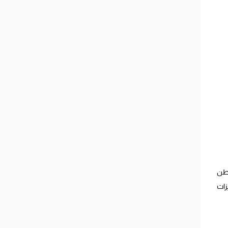
قطن
زات