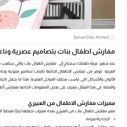
Bahaa Eldin Ahmed
مفارش اطفال بنات بتصاميم عصرية وناعم
عند تجهيز غرفة طفلتك ستحتاج إلى مفارش اطفال بنات والتي ستلعب دور
الغرفة. تتوفر من مفارش الاطفال الخاصة بالبنات تصاميم متنوعة وخا
الألوان والأشكال التي تناسب مختلف المراحل العمرية. هذا ما يجعل اخت
والمتانة. في هذا المقال نتعرف على بعض المعلومات الخاصة بمفارش أطف
مميزات مفارش الاطفال من العييري
تتميز مفارش اطفال بنات من العييري بعدة مميزات تجعلها خيارًا مفضلًا لل
الراحة والنعومة
تتميز مفارش العييري بأنها مصنوعة من خامات ناعمة ومريحة، مما يوفر 