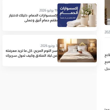
19 يوليو 2026
إكسسوارات الحمام: دليلك لاختيار
طقم حمام أنيق وعملي
3 يونيو 2026
سر النوم المريح: كل ما تريد معرفته
ابع
عن لباد الفنادق وكيف تحول سريرك
إلى جناح 5 نجوم
ميع
سيل
مما