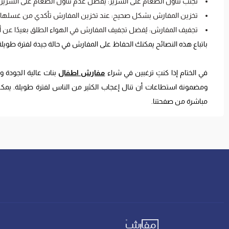
تجنب تناول الطعام على السرير: يُفضل عدم تناول الطعام على السري
تخزين المفارش بشكل صحيح: عند تخزين المفارش تأكدي من غسلها وتج
تجفيف المفارش: يُفضل تجفيف المفارش في الهواء الطلق بعيدًا عن 
باتباع هذه النصائح يمكنك الحفاظ على المفارش في حالة جيدة لفترة طويلة
في الختام إذا كنتِ ترغبين في شراء
مفارش اطفال
بنات عالية الجودة 
ومضمونة استطاعات أن تنال إعجاب الكثير من الناس لفترة طويلة. يمكن
مباشرة من صفحتنا.