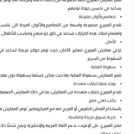
يساعد في تحسين جودة نومهم.
تصاميم وألوان متنوعة
تقدم العييري مجموعة واسعة من التصاميم والألوان المرحة التي تن
واهتمام ابنتك. هذه الخيارات تساعد في خلق جو مبهج ومناسب للأطفال.
الأمان
تراعي مفارش العييري معايير الأمان، حيث توفر حواجز مريحة تساعد ف
السقوط من السرير.
سهولة العناية
تتميز المفارش بسهولة العناية بها حيث يمكن غسلها بسهولة دون فقدان ج
يوجد منها خيارات متعددة
تقدم العييري خيارات متعددة من المفارش، بما في ذلك المفارش الصيفية 
جانب صحي مميز
باستخدام القطن الطبيعي أو المزيج منه مع الميكروفايبر، توفر المفارش قدر
تجربة تسوق مريحة ومناسبة
متجر العييري على الإنترنت يدعم اللغة العربية والإنجليزية ويتيح شحنًا
عملاء فعالة.