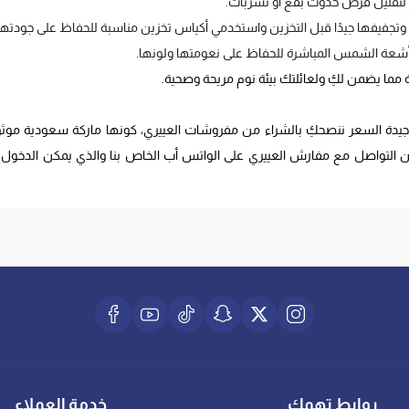
ر لتقليل فرص حدوث بقع أو تسربات.
فيفها جيدًا قبل التخزين واستخدمي أكياس تخزين مناسبة للحفاظ على جودتها
أشعة الشمس المباشرة للحفاظ على نعومتها ولونها.
 مما يضمن لكِ ولعائلتك بيئة نوم مريحة وصحية.
وجيدة السعر ننصحكِ بالشراء من مفروشات العييري، كونها ماركة سعودية موث
 التواصل مع مفارش العييري على الواتس أب الخاص بنا والذي يمكن الدخول ا
روابط تهمك
خدمة العملاء