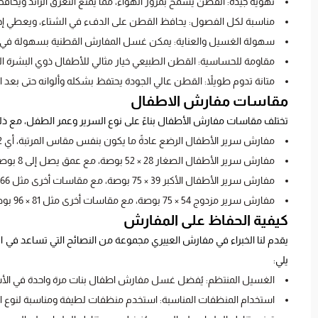
تهوية جيدة: القطن يسمح بمرور الهواء، مما يمنع التعرق الزائد ويحاف
مناسبة لكل الفصول: يحافظ القطن على الدفء في الشتاء، ويعطي إحس
سهولة الغسيل والعناية: يمكن غسل المفارش القطنية بسهولة في الغ
مقاومة للحساسية: القطن الطبيعي خيار مثالي للأطفال ذوي البشرة ال
متانة تدوم طويلاً: القطن عالي الجودة يحتفظ بشكله وألوانه حتى بعد ا
مقاسات مفارش الاطفال
تختلف مقاسات مفارش الأطفال بناءً على نوع السرير وعمر الطفل، مع ذ
مفارش سرير الأطفال الرضع عادةً ما يكون بنفس مقاس المرتبة، أي 52 × 28 بوصة.
مفارش سرير الأطفال الصغار 28 × 52 بوصة، مع عمق يصل إلى 8 بوصات (حوالي 20 سم) لضمان ملاءمة جيدة.
مفارش سرير الأطفال الأكبر 39 × 75 بوصة، مع مقاسات أخرى مثل 66 × 96 بوصة.
مفارش سرير مزدوج 54 × 75 بوصة، مع مقاسات أخرى مثل 81 × 96 بوصة.
كيفية الحفاظ على المفارش
يقدم لنا الخبراء في مفارش العييري مجموعة من النصائح التي تساعد في ا
يلي:
الغسيل المنتظم: يُفضل غسل مفارش اطفال بنات مرة واحدة في الأسبوع 
استخدام المنظفات المناسبة: استخدم منظفات لطيفة ومناسبة لنوع ال