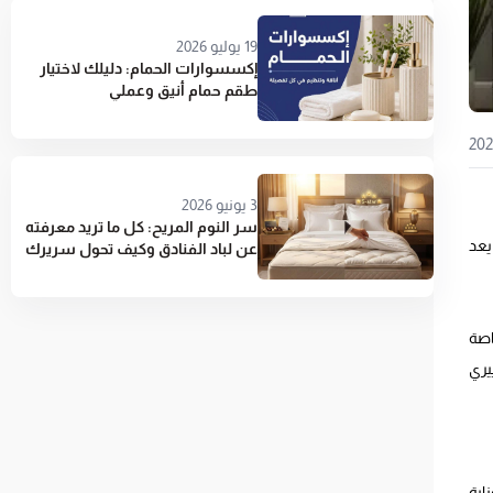
19 يوليو 2026
إكسسوارات الحمام: دليلك لاختيار
طقم حمام أنيق وعملي
3 يونيو 2026
سر النوم المريح: كل ما تريد معرفته
يعد
عن لباد الفنادق وكيف تحول سريرك
إلى جناح 5 نجوم
اصة
يري
اية