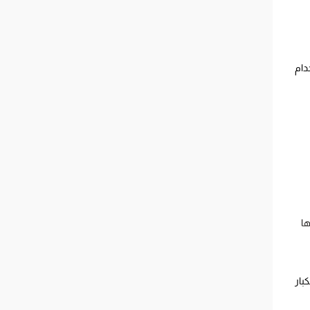
دام
ها
بار