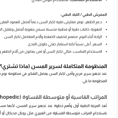
المفرش الطبي / اللباد الطبي:
دعم الظهر: توفر مفارش طبية لكبار السن دعماً أفضل للعمود الفقر
التهوية: خامات طبية أو قطنية محسنة تسمح بتهوية أفضل وتقليل الر
الراحة أثناء النوم: مصمم لتخفيف الضغط وآلام المفاصل لكبار السن.
السعر: أعلى نسبياً لكنه استثمار صحي طويل المدى.
الاستخدام المناسب: مثالي لكبار السن أو لمن يعانون من آلام الظهر و
المنظومة المتكاملة لسرير المسن (ماذا تشتري؟)
عند تجهيز سرير مريح وآمن لكبار السن يفضل التفكير في منظومة نوم متك
المنظومة ما يلي:
المراتب القاسية أو متوسطة القساوة (Orthopedic) لدعم العمود الفقري
تُعد المرتبة الطبية أول وأهم خطوة عند تجهيز سرير المسن، لأنها مس
باستخدام المراتب متوسطة القساوة من العييري مثل رويال مديكال أو أ