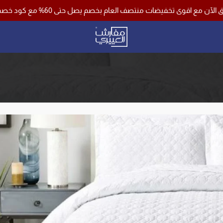
نتصف العام بخصم يصل حتى 60% مع كود خصم اضافي 10% وشحن مجاني لجميع مناطق المملكة باستخدام كود خصم ( فرصة )
مفارش العييري