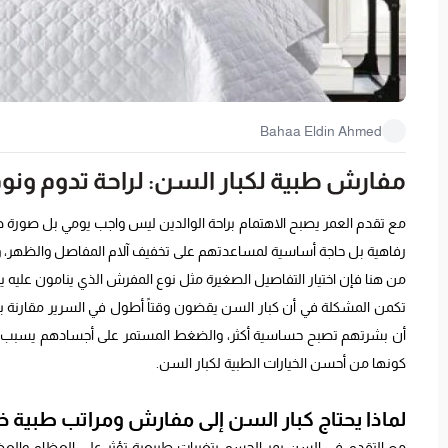
Bahaa Eldin Ahmed
مفارش طبية لكبار السن: لراحة تدوم ونوم ب
مع تقدم العمر يصبح الاهتمام براحة الوالدين ليس واجب يومي بل صورة ص
رفاهية بل حاجة أساسية لمساعدتهم على تخفيف آلام المفاصل والظهر، وت
من هنا فإن اختيار التفاصيل الصغيرة مثل نوع المفرش الذي ينامون عليه ي
تكمن المشكلة في أن كبار السن يقضون وقتاً أطول في السرير مقارنة بغي
أن بشرتهم تصبح حساسية أكثر، والضغط المستمر على أجسادهم يسبب لهم
كونها من أحسن الخيارات الطبية لكبار السن.
لماذا يحتاج كبار السن إلى مفارش ومراتب طبية خ
مع التقدم في السن يمر الجسم بتغيرات طبيعية تؤثر على العظام والعضلا