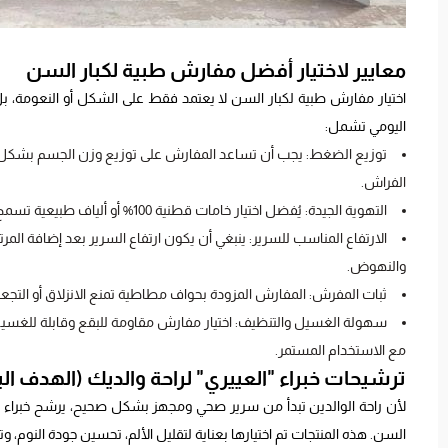
معايير لاختيار أفضل مفارش طبية لكبار السن
اختيار مفارش طبية لكبار السن لا يعتمد فقط على الشكل أو النعومة، ب
اليومي تشمل:
توزيع الضغط: يجب أن تساعد المفارش على توزيع وزن الجسم بشكل مت
الفراش.
التهوية الجيدة: يُفضل اختيار خامات قطنية 100% أو ألياف طبيعية تسمح بمرور الهواء، وتقلل التعرق الليلي وتحافظ على درجة حرارة مريحة أثناء النوم.
الارتفاع المناسب للسرير: ينبغي أن يكون ارتفاع السرير بعد إضافة المرتبة
والنهوض.
ثبات المفرش: المفارش المزودة بحواف مطاطية تمنع الانزلاق أو التجعد أ
سهولة الغسيل والتنظيف: اختيار مفارش مقاومة للبقع وقابلة للغسيل 
مع الاستخدام المستمر.
ترشيحات خبراء "العييري" لراحة والديك (الهدف ال
لأن راحة الوالدين تبدأ من سرير صحي ومجهز بشكل صحيح، يرشح خبراء ال
السن. هذه المنتجات تم اختيارها بعناية لتقليل الألم، تحسين جودة النوم، 