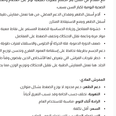
الصحية اليومية لكبار السن بسبب:
آلام أسفل الظهر وفقدان الدعم العضلي، من هنا تعمل مفارش طيبة لك
أسفل الظهر ويمنع الاستيقاظ المتكرر.
خشونة المفاصل وزيادة الحساسية للضغط المستمر على نقاط معينة من ا
مواد مرنة وناعمة تقلل الاحتكاك وتخفف الضغط على المفاصل.
ضعف الدورة الدموية: قلة الحركة أو الجلوس والاستلقاء لفترات طويلة
دعم الجسم بطريقة تحافظ على إستقامة العمود الفقري وتحسن توزيع ا
خطر تقرحات الفراش: التي يتعرض لها الأشخاص الذين يقضون وقتاً ط
الجلد. هنا تعمل المفارش الطبية على تقليل الاحتكاك وتوزيع الوزن مما ي
المفرش العادي:
دعم الظهر:
دعم محدود لا يوزع الضغط بشكل متوازن.
التهوية:
تختلف حسب الخامة وقد تسبب التعرق أحياناً.
الراحة أثناء النوم:
مناسبة للاستخدام العام.
السعر:
أقل تكلفة.
الاستخدام المناسب:
للاستخدام اليومي العادي.