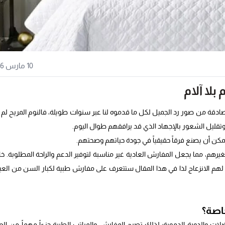
10 مارس 2026
لا آلام
ادقة من صور رد الجميل لكل ما قدموه لنا عبر سنوات طويلة، فالنوم المريح لم 
قليل الشعور بالإجهاد الذي قد يرافقهم طوال اليوم.
مكن أن يصنع فرقاً حقيقياً في جودة حياتهم وصحتهم.
رهم، مما يجعل المفارش العادية غير مناسبة لتوفير الدعم والراحة المطلوبة. خ
 الانزعاج لذا في هذا المقال ستتعرف على مفارش طبية لكبار السن من العي
اصة؟
ت والدورة الدموية؛ لذلك تصبح المفارش والمراتب الطبية جزءاً مهماً من العن