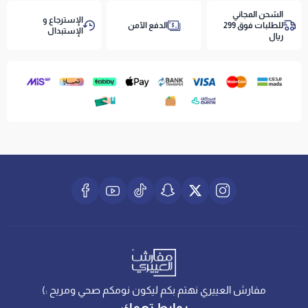
الشحن المجاني
الإسترجاع و
للطلبات فوق 299
الدفع الآمن
الإستبدال
ريال
دعم صحي وراحة فندقية فائقة — اطلب لباد ياتاك الفندقي 10
سم اليوم!
مفارش العييري نهتم بكم ليكون نومكم صحي ومريح :)