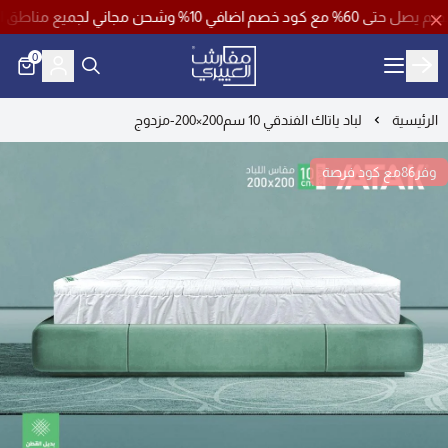
 باستخدام كود خصم ( فرصة )
0
مفارش العييري
الرئيسية
لباد ياتاك الفندقي 10 سم200×200-مزدوج
وفر86مع كود فرصة